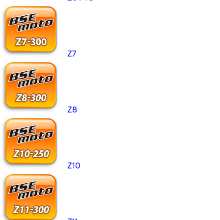
Z7
Z8
Z10