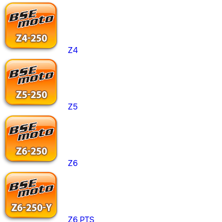
Z4
Z5
Z6
Z6 PTS