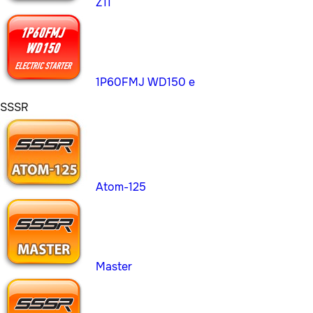
Z11
1P60FMJ WD150 е
SSSR
Atom-125
Master