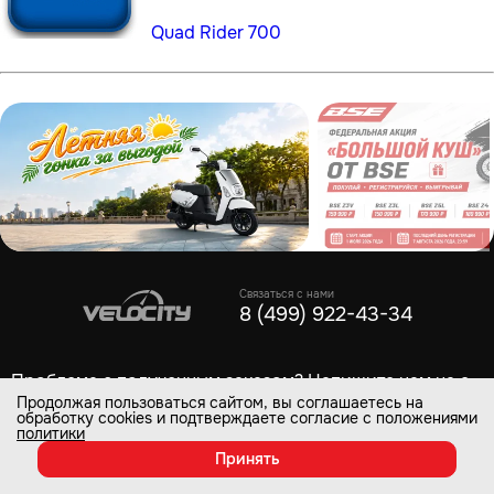
Quad Rider 700
Связаться с нами
8 (499) 922-43-34
Проблема с полученным заказом? Напишите нам на e-
mail
help@velocityk.ru
и мы всё решим.
Продолжая пользоваться сайтом, вы соглашаетесь на
обработку cookies и подтверждаете согласие с положениями
политики
Каталог товаров
Принять
Покупателям