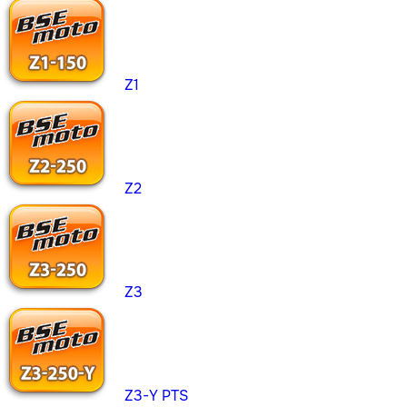
Z1
Z2
Z3
Z3-Y PTS