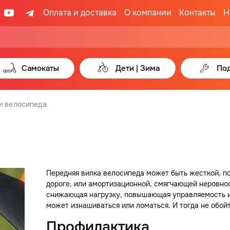
Оплата и доставка
О компании
Контакты
Н
Самокаты
Дети | Зима
Под
и велосипеда
Передняя вилка велосипеда может быть жесткой, п
дороге, или амортизационной, смягчающей неровнос
снижающая нагрузку, повышающая управляемость и 
может изнашиваться или ломаться. И тогда не обой
Профилактика