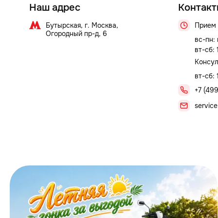
Наш адрес
Контакт
Бутырская, г. Москва,
Прием 
Огородный пр-д, 6
вс-пн:
вт-сб:
Консул
вт-сб: 
+7 (499
service