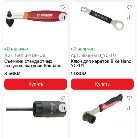
Избранное
Изб
Сравнение
Сра
В наличии
В наличии
Арт. 1661.3-4DP-US
Арт. BikeHand_YC-171
Съёмник стандартных
Ключ для кареток Bike Hand
шатунов, шатунов Shimano
YC-171
Octalink и Isis с рукояткой
3 568₽
1 080₽
красный
Купить
Купить
Избранное
Изб
Сравнение
Сра