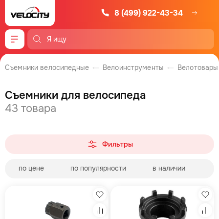
8 (499) 922-43-34
Меню
Съемники велосипедные
Велоинструменты
Велотовары
Съемники для велосипеда
43 товара
Фильтры
по цене
по популярности
в наличии
Избранное
Изб
Сравнение
Сра