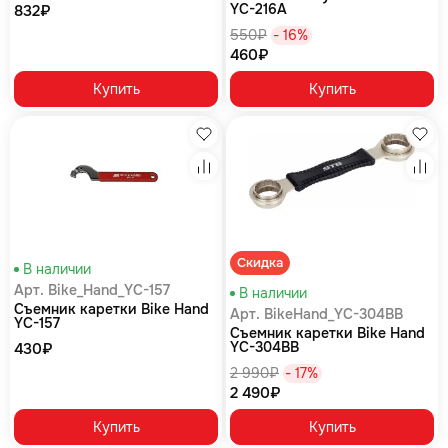
YC-216A
832₽
550₽
- 16%
460₽
Купить
Купить
Избранное
Изб
Сравнение
Сра
Скидка
В наличии
Арт. Bike_Hand_YC-157
В наличии
Съемник каретки Bike Hand
Арт. BikeHand_YC-304BB
YC-157
Съемник каретки Bike Hand
YC-304BB
430₽
2 990₽
- 17%
2 490₽
Купить
Купить