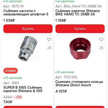
В наличии
В наличии
Арт. 1670.74
Арт. Bike_Hand YC-26BB-2A
Съёмник кассеты с
Съёмник каретки Shimano
направляющим штифтом 5
BIKE HAND YC-26BB-2A
мм
Съёмник каретки Shimano
1 539₽
1 159₽
ЧЁРНЫЙ
Купить
Купить
Избранное
Изб
Сравнение
Сра
Скидка
В наличии
Арт. 1723.SDL
В наличии
Съемник стопорного кольца
Арт. 1065
Shimano Direct mount
SUPER B 1065 Съёмник
каретки Shimano & ISIS
4 107₽
838₽
- 13%
730₽