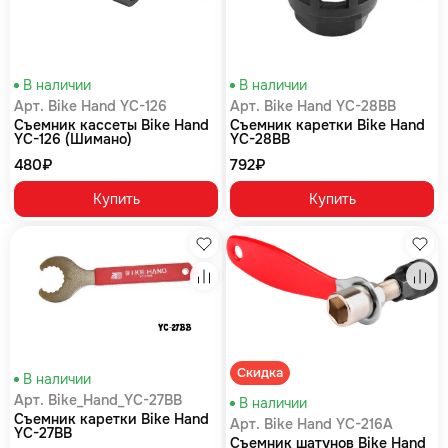
В наличии
В наличии
Арт. Bike Hand YC-126
Арт. Bike Hand YC-28BB
Съемник кассеты Bike Hand
Съемник каретки Bike Hand
YC-126 (Шимано)
YC-28BB
480₽
792₽
Купить
Купить
Избранное
Изб
Сравнение
Сра
Скидка
В наличии
Арт. Bike_Hand_YC-27BB
В наличии
Съемник каретки Bike Hand
Арт. Bike Hand YC-216A
YC-27BB
Съемник шатунов Bike Hand