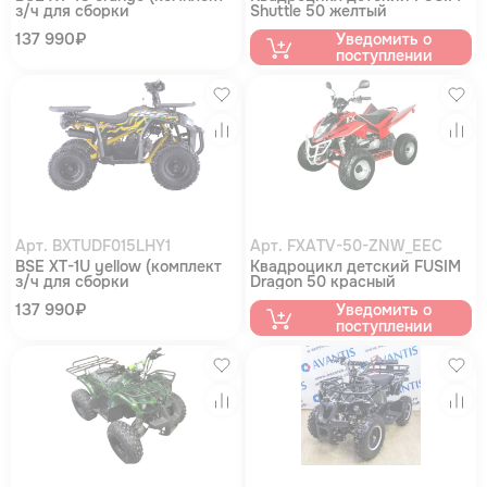
з/ч для сборки
Shuttle 50 желтый
квадроцикла)
137 990₽
Уведомить о
поступлении
Избранное
Изб
Сравнение
Сра
Арт. BXTUDF015LHY1
Арт. FXATV-50-ZNW_EEC
BSE XT-1U yellow (комплект
Квадроцикл детский FUSIM
з/ч для сборки
Dragon 50 красный
квадроцикла)
137 990₽
Уведомить о
поступлении
Избранное
Изб
Сравнение
Сра