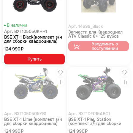
В наличии
Арт. 14699_Black
Арт. BXT105050KHH1
Запчасти для Квадроцикл
ATV Classic 8+ 125 кубов
BSE XT-1 Black(комплект з/ч
черный
для сборки квадроцикла)
Уведомить о
поступлении
124 990₽
Купить
Избранное
Изб
Сравнение
Сра
Арт. BXT105050KYB1
Арт. BXT1DF015ABG1
BSE XT-1 Lime (комплект з/ч
BSE XT-1 Play Station
для сборки квадроцикла)
(комплект з/ч для сборки
квадроцикла)
124 990₽
124 990₽