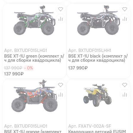
Избранное
Изб
Сравнение
Сра
Арт. BXTUDF015LHG1
Арт. BXTUDF015LHH1
BSE XT-1U green (комплект з/
BSE XT-1U black (комплект з/
ч для сборки квадроцикла)
ч для сборки квадроцикла)
137 990₽
137 990₽
- 0%
137 990₽
Избранное
Изб
Сравнение
Сра
Арт. BXTUDF015LHO1
Арт. FXATV-002A-SF
BSE XT-1U orange (комплект
Квадроцикл детский FUSIM