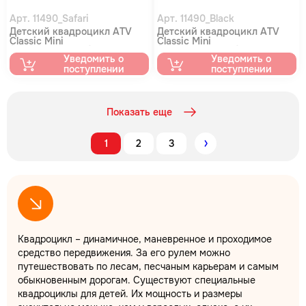
Арт. 11490_Safari
Арт. 11490_Black
Детский квадроцикл ATV
Детский квадроцикл ATV
Classic Mini
Classic Mini
(электростартер) Сафари
(электростартер) Черный
Уведомить о
Уведомить о
(зеленожелтый камуфляж)
(паук)
поступлении
поступлении
Показать еще
1
2
3
Следующий
Квадроцикл – динамичное, маневренное и проходимое
средство передвижения. За его рулем можно
путешествовать по лесам, песчаным карьерам и самым
обыкновенным дорогам. Существуют специальные
квадроциклы для детей. Их мощность и размеры