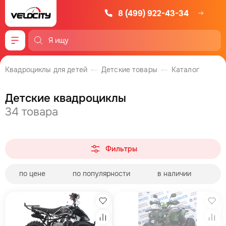
8 (499) 922-43-34
Меню
Квадроциклы для детей
Детские товары
Каталог
Детские квадроциклы
34 товара
Фильтры
по цене
по популярности
в наличии
Избранное
Изб
Сравнение
Сра