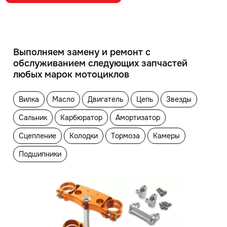
Выполняем замену и ремонт с
обслуживанием следующих запчастей
любых марок мотоциклов
Вилка
Масло
Двигатель
Цепь
Звезды
Сальник
Карбюратор
Амортизатор
Сцепление
Колодки
Тормоза
Камеры
Подшипники