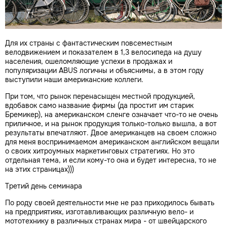
Для их страны с фантастическим повсеместным
велодвижением и показателем в 1,3 велосипеда на душу
населения, ошеломляющие успехи в продажах и
популяризации ABUS логичны и объяснимы, а в этом году
выступили наши американские коллеги.
При том, что рынок перенасыщен местной продукцией,
вдобавок само название фирмы (да простит им старик
Бремикер), на американском сленге означает что-то не очень
приличное, и на рынок продукция только-только вышла, а вот
результаты впечатляют. Двое американцев на своем сложно
для меня воспринимаемом американском английском вещали
о своих хитроумных маркетинговых стратегиях. Но это
отдельная тема, и если кому-то она и будет интересна, то не
на этих страницах)))
Третий день семинара
По роду своей деятельности мне не раз приходилось бывать
на предприятиях, изготавливающих различную вело- и
мототехнику в различных странах мира - от швейцарского