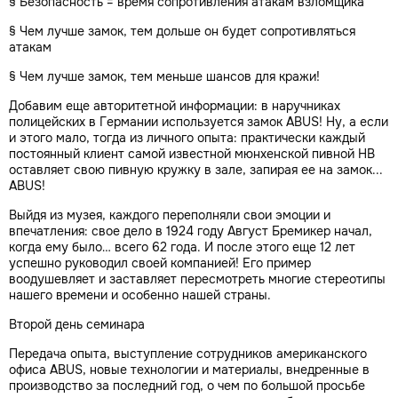
§ Безопасность = время сопротивления атакам взломщика
§ Чем лучше замок, тем дольше он будет сопротивляться
атакам
§ Чем лучше замок, тем меньше шансов для кражи!
Добавим еще авторитетной информации: в наручниках
полицейских в Германии используется замок ABUS! Ну, а если
и этого мало, тогда из личного опыта: практически каждый
постоянный клиент самой известной мюнхенской пивной HB
оставляет свою пивную кружку в зале, запирая ее на замок...
ABUS!
Выйдя из музея, каждого переполняли свои эмоции и
впечатления: свое дело в 1924 году Август Бремикер начал,
когда ему было… всего 62 года. И после этого еще 12 лет
успешно руководил своей компанией! Его пример
воодушевляет и заставляет пересмотреть многие стереотипы
нашего времени и особенно нашей страны.
Второй день семинара
Передача опыта, выступление сотрудников американского
офиса ABUS, новые технологии и материалы, внедренные в
производство за последний год, о чем по большой просьбе