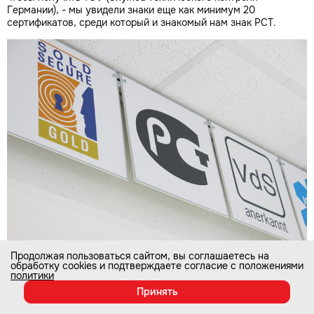
Германии), - мы увидели знаки еще как минимум 20
сертификатов, среди который и знакомый нам знак РСТ.
Продолжая пользоваться сайтом, вы соглашаетесь на
обработку cookies и подтверждаете согласие с положениями
политики
Всевозможные тесты на удары, растяжения и сжатия,
Принять
погружение в "солевые ванны" и иные агрессивные условия
внешней среды - вот что приходится испытывать замкам