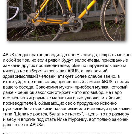
ABUS неоднократно доводит до нас мысли: да, вскрыть можно
любой замок, но если рядом будут велосипеды, прикованные
замками других производителей, обычно нарушитель закона
никогда не выберет «крепыша» ABUS, а, как всякий
здравомыслящий человек, атакует более слабое звено, в
итоге уйдет не ваш велик, прикованный замком ABUS а велик
вашего соседа. Сэкономил мужик, приобрел муляж, который
даже - ребенок заколкой откроет - это его выбор. Не надо
вестись на хитроумные маркетинговые уловки китайских
производителей, обзывающих свою продукцию исконно
русскими богатырскими названиями или используя присказки,
типа "Шелк не рвется, булат не гнется", - цепь- то по размеру
и весу и впрямь под стать Илье Муромцу, вот только замочек
далеко не от ABUSа.