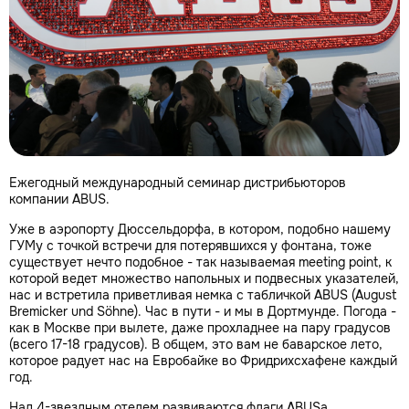
Ежегодный международный семинар дистрибьюторов
компании ABUS.
Уже в аэропорту Дюссельдорфа, в котором, подобно нашему
ГУМу с точкой встречи для потерявшихся у фонтана, тоже
существует нечто подобное - так называемая meeting point, к
которой ведет множество напольных и подвесных указателей,
нас и встретила приветливая немка с табличкой ABUS (August
Bremicker und Söhne). Час в пути - и мы в Дортмунде. Погода -
как в Москве при вылете, даже прохладнее на пару градусов
(всего 17-18 градусов). В общем, это вам не баварское лето,
которое радует нас на Евробайке во Фридрихсхафене каждый
год.
Над 4-звездным отелем развиваются флаги ABUSа.