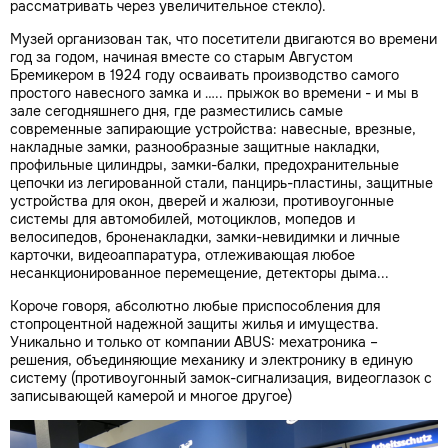
рассматривать через увеличительное стекло).
Музей организован так, что посетители двигаются во времени
год за годом, начиная вместе со старым Августом
Бремикером в 1924 году осваивать производство самого
простого навесного замка и ….. прыжок во времени - и мы в
зале сегодняшнего дня, где разместились самые
современные запирающие устройства: навесные, врезные,
накладные замки, разнообразные защитные накладки,
профильные цилиндры, замки-балки, предохранительные
цепочки из легированной стали, панцирь-пластины, защитные
устройства для окон, дверей и жалюзи, противоугонные
системы для автомобилей, мотоциклов, мопедов и
велосипедов, броненакладки, замки-невидимки и личные
карточки, видеоаппаратура, отлеживающая любое
несанкционированное перемещение, детекторы дыма...
Короче говоря, абсолютно любые приспособления для
стопроцентной надежной защиты жилья и имущества.
Уникально и только от компании ABUS: мехатроника –
решения, объединяющие механику и электронику в единую
систему (противоугонный замок-сигнализация, видеоглазок с
записывающей камерой и многое другое)