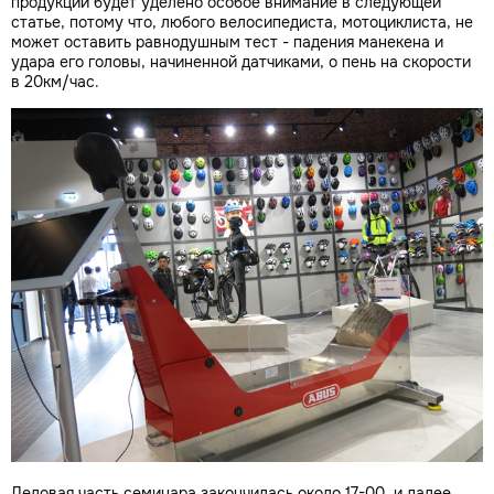
продукции будет уделено особое внимание в следующей
статье, потому что, любого велосипедиста, мотоциклиста, не
может оставить равнодушным тест - падения манекена и
удара его головы, начиненной датчиками, о пень на скорости
в 20км/час.
Деловая часть семинара закончилась около 17-00, и далее