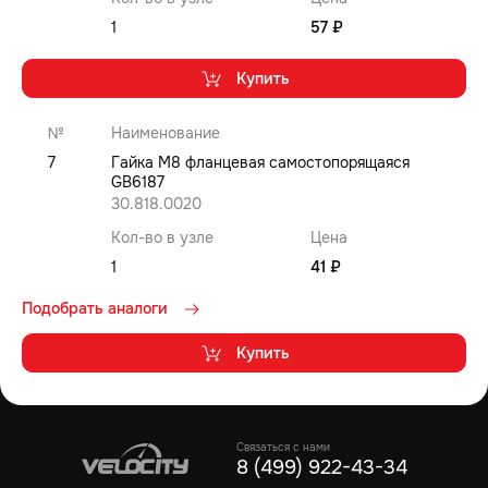
1
57 ₽
Купить
№
Наименование
7
Гайка M8 фланцевая самостопорящаяся
GB6187
30.818.0020
Кол-во в узле
Цена
1
41 ₽
Подобрать аналоги
Купить
Связаться с нами
8 (499) 922-43-34