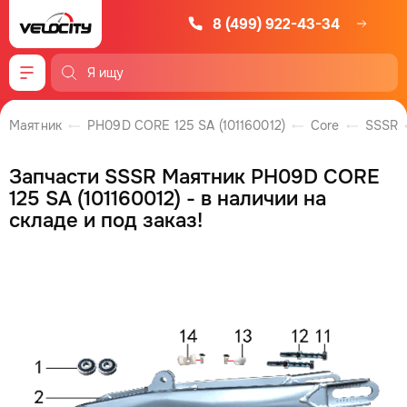
8 (499) 922-43-34
Меню
Маятник
PH09D CORE 125 SA (101160012)
Core
SSSR
Запчасти SSSR Маятник PH09D CORE
125 SA (101160012) - в наличии на
складе и под заказ!