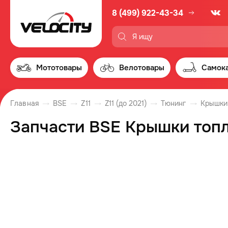
8 (499) 922-43-34
Мототовары
Велотовары
Самок
Главная
BSE
Z11
Z11 (до 2021)
Тюнинг
Крышки
Запчасти BSE Крышки топли