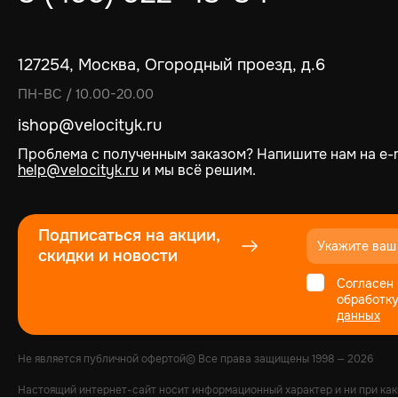
127254, Москва, Огородный проезд, д.6
ПН-ВС / 10.00-20.00
ishop@velocityk.ru
Проблема с полученным заказом? Напишите нам на e-m
help@velocityk.ru
и мы всё решим.
Подписаться на акции,
скидки и новости
Согласен 
обработк
данных
Не является публичной офертой
© Все права защищены
1998
— 2026
Настоящий интернет-сайт носит информационный характер и ни при как