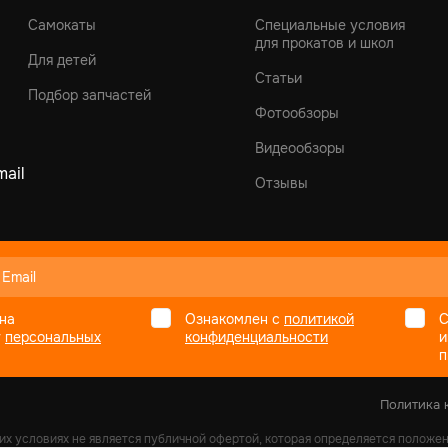
Самокаты
Специальные условия
для прокатов и школ
Для детей
Статьи
Подбор запчастей
Фотообзоры
Видеообзоры
ail
Отзывы
на
Ознакомлен с
политикой
С
у
персональных
конфиденциальности
и
п
Политика 
их условиях не является публичной офертой, которая определяется положе