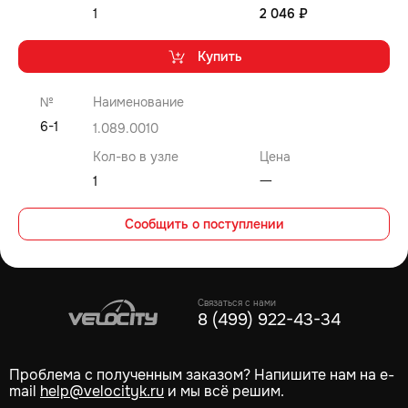
1
2 046 ₽
Купить
№
Наименование
6-1
1.089.0010
Кол-во в узле
Цена
1
⼀
Сообщить о поступлении
Связаться с нами
8 (499) 922-43-34
Проблема с полученным заказом? Напишите нам на e-
mail
help@velocityk.ru
и мы всё решим.