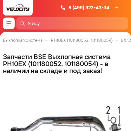
8 (499) 922-43-34
Меню
Выхлопная система
PH10EX (101180052, 101180054)
EX 1
Запчасти BSE Выхлопная система
PH10EX (101180052, 101180054) - в
наличии на складе и под заказ!