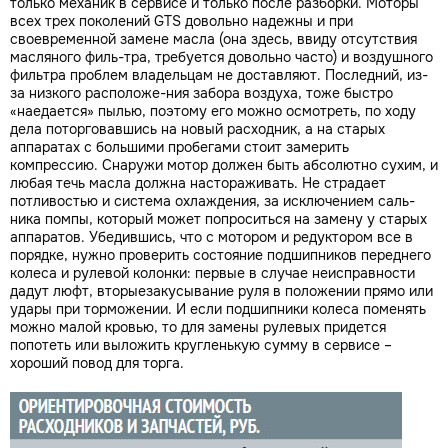
только механик в сервисе и только после разборки. Моторы
всех трех поколений GTS довольно надежны и при
своевременной замене масла (она здесь, ввиду отсутствия
масляного филь-тра, требуется довольно часто) и воздушного
фильтра проблем владельцам не доставляют. Последний, из-
за низкого расположе-ния забора воздуха, тоже быстро
«наедается» пылью, поэтому его можно осмотреть, по ходу
дела поторговавшись на новый расходник, а на старых
аппаратах с большими пробегами стоит замерить
компрессию. Снаружи мотор должен быть абсолютно сухим, и
любая течь масла должна настораживать. Не страдает
потливостью и система охлаждения, за исключением саль-
ника помпы, который может попроситься на замену у старых
аппаратов. Убедившись, что с мотором и редуктором все в
порядке, нужно проверить состояние подшипников переднего
колеса и рулевой колонки: первые в случае неисправности
дадут люфт, вторыезакусывание руля в положении прямо или
удары при торможении. И если подшипники колеса поменять
можно малой кровью, то для замены рулевых придется
попотеть или выложить кругленькую сумму в сервисе –
хороший повод для торга.