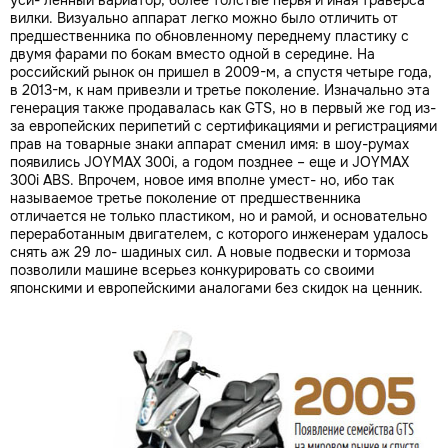
вилки. Визуально аппарат легко можно было отличить от
предшественника по обновленному переднему пластику с
двумя фарами по бокам вместо одной в середине. На
российский рынок он пришел в 2009-м, а спустя четыре года,
в 2013-м, к нам привезли и третье поколение. Изначально эта
генерация также продавалась как GTS, но в первый же год из-
за европейских перипетий с сертификациями и регистрациями
прав на товарные знаки аппарат сменил имя: в шоу-румах
появились JOYMAX 300i, а годом позднее – еще и JOYMAX
300i ABS. Впрочем, новое имя вполне умест- но, ибо так
называемое третье поколение от предшественника
отличается не только пластиком, но и рамой, и основательно
переработанным двигателем, с которого инженерам удалось
снять аж 29 ло- шадиных сил. А новые подвески и тормоза
позволили машине всерьез конкурировать со своими
японскими и европейскими аналогами без скидок на ценник.