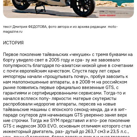
текст Дмитрия ФЕДОТОВА, фото автора и из архива редакции moto-
magazine.ru
ИСТОРИЯ
Первое поколение тайваньских «чекушек» с тремя буквами на
борту увидело свет в 2005 году и сра- зу же завоевало
популярность благодаря по-азиатски низкой цене в сочетании
с почти европейским качеством. Спустя пару лет серые
импортеры начали «прощупывать почву», пробуя завозить к
нам малопоношенные аппараты, а в 2008-м на российском
рынке появились первые официально ввезенные GTS, с
гарантиями и сертифицированными сервисами. Тогда-то и
начался всплеск попу- лярности: матерые скутеристы
распробовали недорогие аппараты, пересев на новые
тайваньские машины с японского секонд-хенда, да и в хит-
параде скутеров для начинающих GTS уверенно занял верх
ние строчки. Тогда же SYM представил и вто- рое поколение
GTS с индексом 300i EVO, основным отличием которого стал
инжекторный двигатель, раз- дутый до 263,7 см3 и 23,5 л.с.,
уси- ленный вариатор, более толстые перья и иная траверса