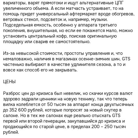
вариаторы, варят прямотоки и ищут альтернативные ЦПГ
увеличенного объема. А если матчасть устраивает, то на
помощь придет универсальный афтермаркет вроде обогревов,
ветровых стекол, подсветок и, например, музыки.
Подседельная емкость, особенно у аппарата третьего
поколения, внушительная, но если ее покажется мало, можно
установить центральный кофр, поискав оригинальную
площадку или сварив ее самостоятельно.
Из-за невысокой стоимости, простоты управления и, что
немаловажно, наличия в магазинах осенне-зимних шин, GTS
частенько выбирают в качестве удлинителя сезона, а то и
вовсе как способ его не закрывать.
ЦЕНЫ
Разброс цен до кризиса был невелик, но скачки курсов валют
здорово задрали ценники на новую технику, так что теперь
вилка колеблется от 50 тысяч за аппарат конца двухтысячных
до 352 600 рублей, которые попросят за новый скутер в
салоне. Но в тех же салонах еще реально отыскать GTS
первой или второй генерации, закупавшийся до кризиса и
продающийся по старой цене, в пределах 200 – 250 тысяч
рублей.