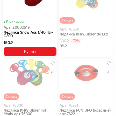
Скидка
В наличии
Арт. Z0002519
Арт. 76350
Ледянка Snow Ass 1/40 Пл-
Ледянка KHW Glider de Lux
С309
300₽
- 72%
150₽
85₽
Купить
Избранное
Изб
Сравнение
Сра
Скидка
Скидка
Арт. 76300
Арт. 76221
Ледянка KHW Glider mit
Ледянка FUN UFO (красные)
Motiv арт.76300
арт.76221