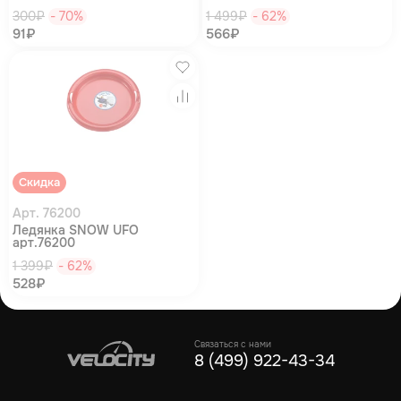
300₽
- 70%
1 499₽
- 62%
91₽
566₽
Избранное
Сравнение
Скидка
Арт. 76200
Ледянка SNOW UFO
арт.76200
1 399₽
- 62%
528₽
Связаться с нами
8 (499) 922-43-34