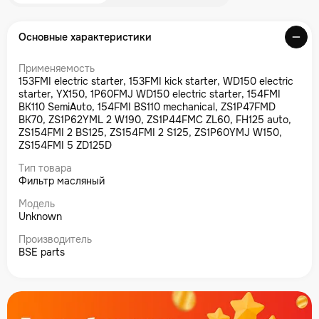
Основные характеристики
Применяемость
153FMI electric starter, 153FMI kick starter, WD150 electric
starter, YX150, 1P60FMJ WD150 electric starter, 154FMI
BK110 SemiAuto, 154FMI BS110 mechanical, ZS1P47FMD
BK70, ZS1P62YML 2 W190, ZS1P44FMC ZL60, FH125 auto,
ZS154FMI 2 BS125, ZS154FMI 2 S125, ZS1P60YMJ W150,
ZS154FMI 5 ZD125D
Тип товара
Фильтр масляный
Модель
Unknown
Производитель
BSE parts