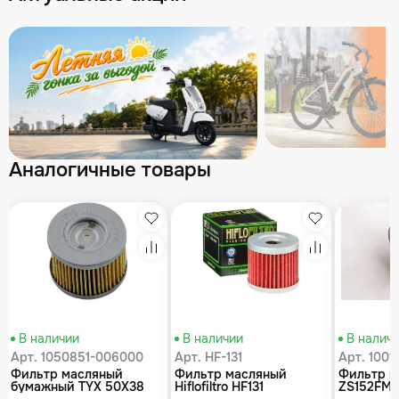
Аналогичные товары
збранное
Избранное
Избранное
равнение
Сравнение
Сравнение
В наличии
В наличии
В налич
Арт. 1050851-006000
Арт. HF-131
Арт. 100
Фильтр масляный
Фильтр масляный
Фильтр м
бумажный TYX 50X38
Hiflofiltro HF131
ZS152FMH