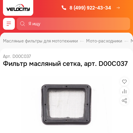
8 (499) 922-43-34
Меню
Масляные фильтры для мототехники
Мото-расходники
Арт. D00C037
Фильтр масляный сетка, арт. D00C037
Изб
Сра
Под