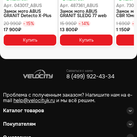
Арт. 043017_ABUS
Арт. 487361_ABUS
Арт. 730
Замок мото ABUS
Замок мото ABUS
Замок мо
GRANIT Detecto X-Plus
GRANIT SLEDG 77 web
CBR 10мм
8077 на диск
желтый
тормозно
20 990₽
- 15%
15 990₽
- 14%
1 690₽
- 
оранжевый
17 900₽
13 800₽
1 150₽
Купить
Купить
Связаться с нами
8 (499) 922-43-34
Проблема с полученным заказом? Напишите нам на e-
mail
help@velocityk.ru
и мы всё решим.
Каталог товаров
Покупателям