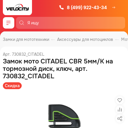
8 (499) 922-43-34
Меню
Замки для мототехники
Аксессуары для мотоциклов
Мо
Арт. 730832_CITADEL
Замок мото CITADEL CBR 5мм/K на
тормозной диск, ключ, арт.
730832_CITADEL
Скидка
Изб
Сра
Под