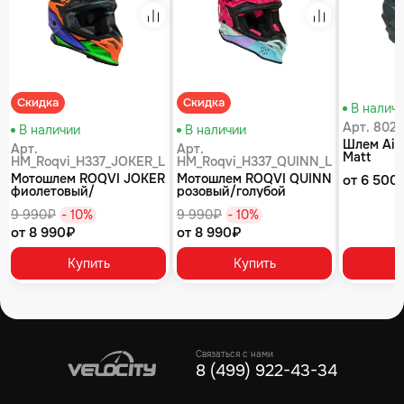
равнение
Сравнение
Сравнение
Скидка
Скидка
В налич
Арт. 802-
В наличии
В наличии
Шлем AiM
Арт.
Арт.
Matt
HM_Roqvi_H337_JOKER_L
HM_Roqvi_H337_QUINN_L
Мотошлем ROQVI JOKER
Мотошлем ROQVI QUINN
от 6 500
фиолетовый/
розовый/голубой
оранжевый/зеленый
глянцевый
9 990₽
- 10%
9 990₽
- 10%
матовый
от 8 990₽
от 8 990₽
Купить
Купить
Связаться с нами
8 (499) 922-43-34