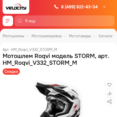
8 (499) 922-43-34
Меню
Мотошлемы
Мотоэкипировка
Мототовары
Каталог
Арт. HM_Roqvi_V332_STORM_M
Мотошлем Roqvi модель STORM, арт.
HM_Roqvi_V332_STORM_M
Скидка
Изб
Сра
Под