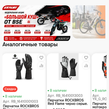
Аналогичные товары
збранное
Избранное
Избранное
равнение
Сравнение
Сравнение
Скидка
В наличии
В налич
Арт. RB_16410013003
Арт.
В наличии
YK_G_RO
Перчатки ROCKBROS
Арт. RB_16410001003
Red Flame черно серые.
Перчатки
Перчатки ROCKBROS
Длинные пальцы. С
мотокрос