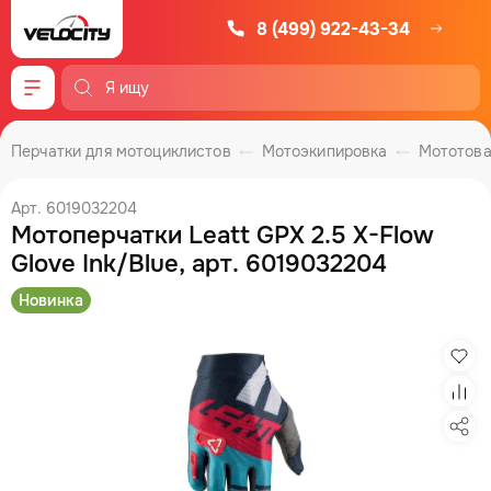
8 (499) 922-43-34
Меню
Перчатки для мотоциклистов
Мотоэкипировка
Мототов
Арт. 6019032204
Мотоперчатки Leatt GPX 2.5 X-Flow
Glove Ink/Blue, арт. 6019032204
Новинка
Изб
Сра
Под