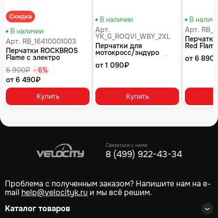
Скидка
В наличии
В налич
Арт.
Арт. RB_1
В наличии
YK_G_ROQVI_WBY_2XL
Перчатк
Арт. RB_16410001003
Перчатки для
Red Flame
Перчатки ROCKBROS
мотокросс/эндуро
Длинные 
Flame с электро
от 6 890
ROQVI CAMO белый/
подогрев
подогревом, черные.
от 1 090₽
черный/красный
6 900₽
- 6%
Длинные пальцы.
от 6 490₽
Купить
Купить
Связаться с нами
8 (499) 922-43-34
Проблема с полученным заказом? Напишите нам на e-
mail
help@velocityk.ru
и мы всё решим.
Каталог товаров