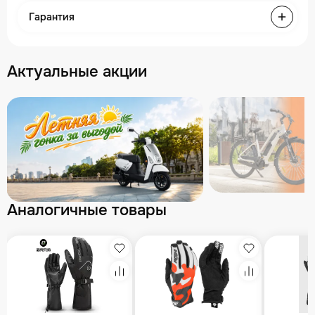
Гарантия
Актуальные акции
Аналогичные товары
збранное
Избранное
Избранное
равнение
Сравнение
Сравнение