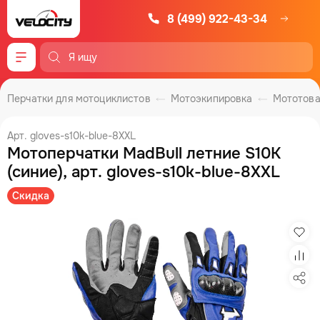
8 (499) 922-43-34
Меню
Перчатки для мотоциклистов
Мотоэкипировка
Мототов
Арт. gloves-s10k-blue-8XXL
Мотоперчатки MadBull летние S10K
(синие), арт. gloves-s10k-blue-8XXL
Скидка
Изб
Сра
Под