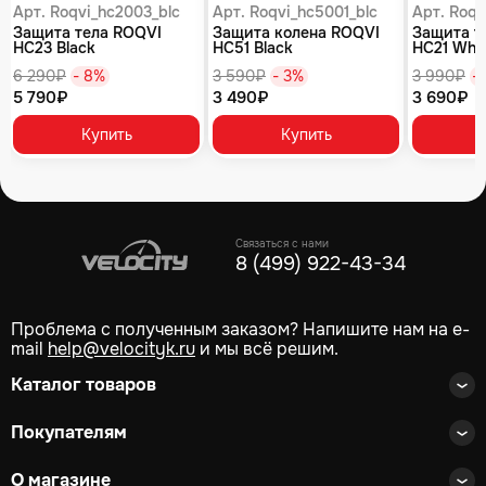
Арт. Roqvi_hc2003_blc
Арт. Roqvi_hc5001_blc
Арт. Roqv
Защита тела ROQVI
Защита колена ROQVI
Защита т
HC23 Black
HC51 Black
HC21 Whi
6 290₽
- 8%
3 590₽
- 3%
3 990₽
-
5 790₽
3 490₽
3 690₽
Купить
Купить
Связаться с нами
8 (499) 922-43-34
Проблема с полученным заказом? Напишите нам на e-
mail
help@velocityk.ru
и мы всё решим.
Каталог товаров
Покупателям
О магазине