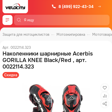
8 (499) 922-43-34
Меню
Защита для мотоциклистов
Мотоэкипировка
Мототовар
Арт. 0022114.323
Наколенники шарнирные Acerbis
GORILLA KNEE Black/Red , арт.
0022114.323
Скидка
Изб
Сра
Под