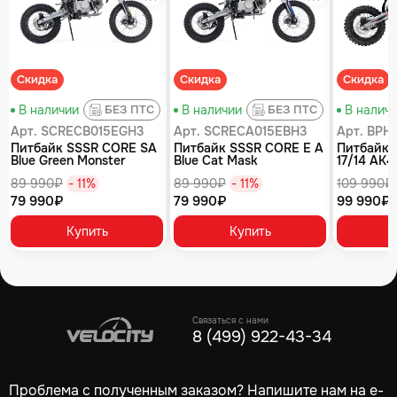
равнение
Сравнение
Сравнение
Скидка
Скидка
Скидка
В наличии
В наличии
В налич
БЕЗ ПТС
БЕЗ ПТС
Арт. SCRECB015EGH3
Арт. SCRECA015EBH3
Арт. BPH
Питбайк SSSR CORE SA
Питбайк SSSR CORE E A
Питбайк 
Blue Green Monster
Blue Cat Mask
17/14 AK4
(040)
89 990₽
- 11%
89 990₽
- 11%
109 990₽
79 990₽
79 990₽
99 990₽
Купить
Купить
Связаться с нами
8 (499) 922-43-34
Проблема с полученным заказом? Напишите нам на e-