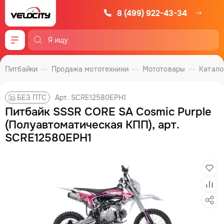
8 (499) 922-43-34
Меню
Питбайки
Продажа мототехники
Мототовары
Катало
Арт. SCRE12580EPH1
БЕЗ ПТС
Питбайк SSSR CORE SA Cosmic Purple
(Полуавтоматическая КПП), арт.
SCRE12580EPH1
Изб
Сра
Под