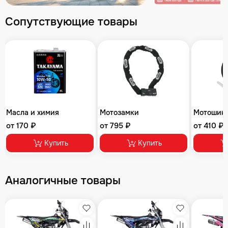
Сопутствующие товары
Масла и химия
Мотозамки
Мотошин
от 170 ₽
от 795 ₽
от 410 ₽
Купить
Купить
Аналогичные товары
збранное
Избранное
Избранное