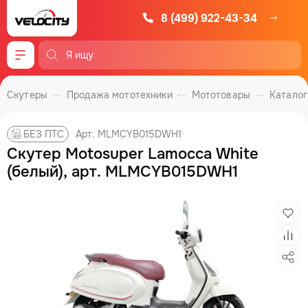
8 (499) 922-43-34
Меню
Скутеры
Продажа мототехники
Мототовары
Каталог
Арт. MLMCYB015DWH1
БЕЗ ПТС
Скутер Motosuper Lamocca White
(белый), арт. MLMCYB015DWH1
Изб
Сра
Под