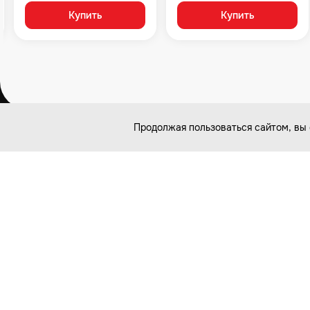
Купить
Купить
Продолжая пользоваться сайтом, вы 
Связаться с нами
8 (499) 922-43-34
127254, Москва, Огородный проезд, д.6
ПН-ВС / 10.00-20.00
ishop@velocityk.ru