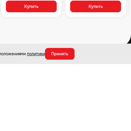
Купить
Купить
с положениями
политики
Принять
О магазине
Магазины и СЦ
О компании
Ремонт и сервис
Новости и акции
Адреса магазинов
Оптовым покупателям
Карта сайта