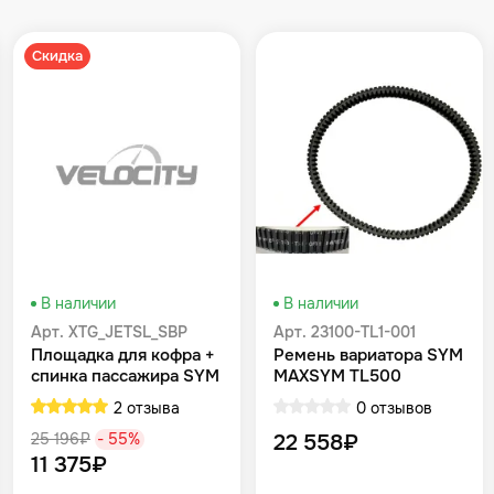
Скидка
В наличии
В наличии
Арт. XTG_JETSL_SBP
Арт. 23100-TL1-001
Площадка для кофра +
Ремень вариатора SYM
спинка пассажира SYM
MAXSYM TL500
JET SL комплект SYM
2 отзыва
0 отзывов
Jet 14 200
25 196₽
- 55%
22 558₽
11 375₽