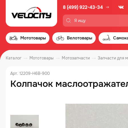
8 (499) 922-43-34
Мототовары
Велотовары
Самок
Каталог
Мототовары
Мотозапчасти
Запчасти для 
Арт. 12209-H6B-900
Колпачок маслоотражател