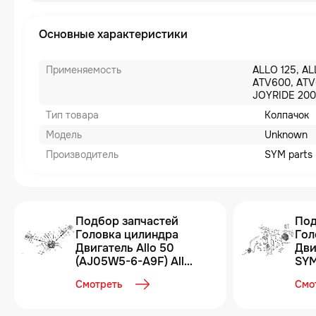
Основные характеристики
Применяемость
ALLO 125, AL
ATV600, ATV
JOYRIDE 200
Тип товара
Колпачок
Модель
Unknown
Производитель
SYM parts
Подбор запчастей
Под
Головка цилиндра
Гол
Двигатель Allo 50
Дви
(AJ05W5-6-A9F) Allo
SY
50 SYM
Смотреть
Смо