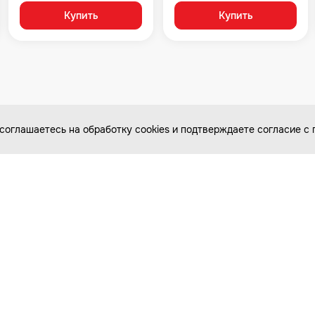
Купить
Купить
соглашаетесь на обработку cookies и подтверждаете согласие 
Каталог товаров
Покупателям
Мототехника
Оплата и доставка
Велосипеды
Бонусная программа
Самокаты
Специальные условия
для прокатов и школ
Для детей
Статьи
Подбор запчастей
Фотообзоры
Видеообзоры