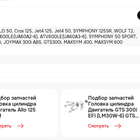
LO 50, Crox 125, Jet4 125, Jet4 50, SYMPHONY 125SR, WOLF T2,
600LE(UA60A2-6), ATV600LE(UA60A3-6), SYMPHONY 50 SPORT,
i, JOYMAX 300i ABS, GTS300i, MAXSYM 400, MAXSYM 600
бор запчастей
Подбор запчастей
овка цилиндра
Головка цилиндра
гатель Allo 125
Двигатель GTS 300i
M
EFI (LM30W-6) GTS
300i SYM
треть
Смотреть