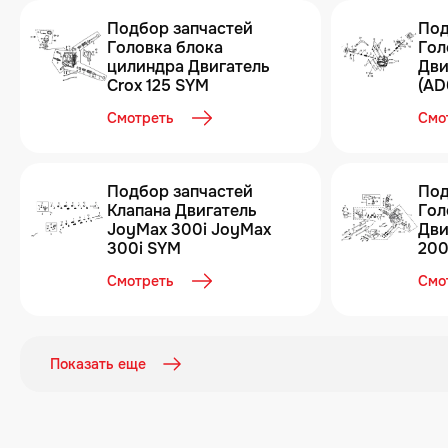
Подбор запчастей
Под
Головка блока
Гол
цилиндра Двигатель
Дви
Crox 125 SYM
(AD
4 5
Смотреть
Смо
Подбор запчастей
Под
Клапана Двигатель
Гол
JoyMax 300i JoyMax
Дви
300i SYM
200
Joy
Смотреть
Смо
Показать еще