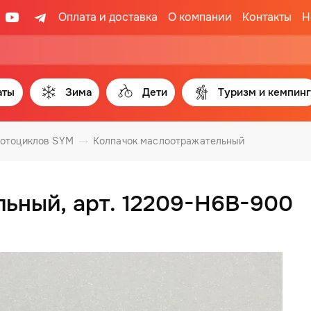
Оплата и доставка
О компании
Контакты
Н
аты
Зима
Дети
Туризм и кемпинг
мотоциклов SYM
Колпачок маслоотражательный
ьный, арт. 12209-H6B-900