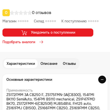
0
0 отзывов
Магазин
Склад
К поступлению
Уведомить о поступлении
Подобрать аналоги
Характеристики
Описание
Отзывы
Основные характеристики
Применяемость
ZS172FMM 3A CB250 F, ZS175FMN-3A(CB300), 154FMI
BK110 SemiAuto, 154FMI BS110 mechanical, ZS1P47FMD
BK70, ZS172FMM-6(CB250R) MJBS4B14, FH125 auto,
ZS161FMJ CB150D, ZS166FMM CB250, ZS169FMM CB250,