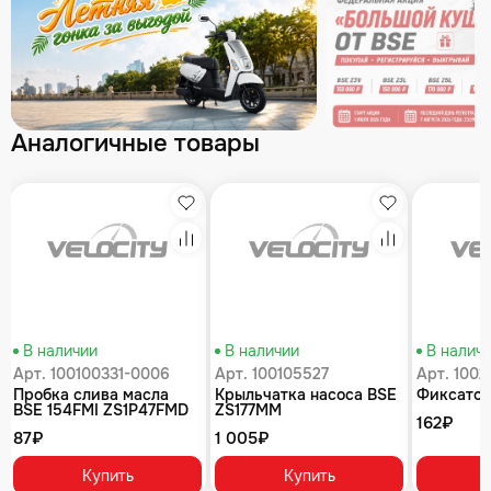
Аналогичные товары
збранное
Избранное
Избранное
равнение
Сравнение
Сравнение
В наличии
В наличии
В налич
Арт. 100100331-0006
Арт. 100105527
Арт. 100
Пробка слива масла
Крыльчатка насоса BSE
Фиксатор
BSE 154FMI ZS1P47FMD
ZS177MM
162₽
ZS172FMM ZS172FMM-
87₽
1 005₽
6(CB250R) ZS1P62YML
Купить
Купить