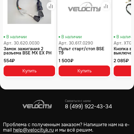
равнение
Сравнение
Сравнение
В наличии
В наличии
В налич
Арт. 30.620.0030
Арт. 30.617.0290
Арт. XTG
Замок зажигания 2
Пульт старт/стоп BSE
Кнопка в
разъема BSE MX EX PH
T9
выключен
125 PH 150 PH 125, 190S
с кабеле
554₽
1 500₽
2 085₽
Z1 J1, J2LE Z2 J2S J1, J2
BSE
Z3 Z10 Z4 Z5 Z6 Z6Y Z5Y
Купить
Купить
Связаться с нами
8 (499) 922-43-34
Проблема с полученным заказом? Напишите нам на e-
mail
help@velocityk.ru
и мы всё решим.