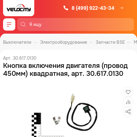
8 (499) 922-43-34
Меню
Выключатели
Электрооборудование
Запчасти BSE
М
Арт. 30.617.0130
Кнопка включения двигателя (провод
450мм) квадратная, арт. 30.617.0130
Изб
Сра
Под