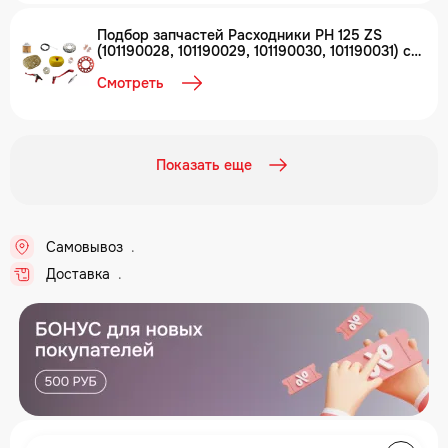
Подбор запчастей Расходники PH 125 ZS
(101190028, 101190029, 101190030, 101190031) с
2021 PH 125E BSE
Смотреть
Показать еще
Самовывоз
..
Доставка
..