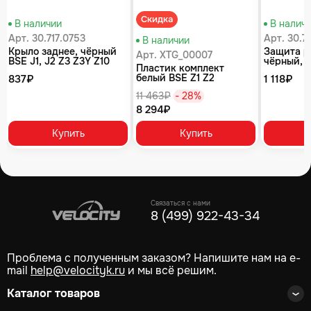
Скидка
В наличии
В налич
Арт. 30.717.0753
Арт. 30.7
В наличии
Крыло заднее, чёрный
Защита р
Арт. XTG_00007
BSE J1, J2 Z3 Z3Y Z10
чёрный, 
Пластик комплект
T8
белый BSE Z1 Z2
837₽
1 118₽
11 463₽
- 28%
8 294₽
Купить
Купить
Связаться с нами
8 (499) 922-43-34
Проблема с полученным заказом? Напишите нам на e-
mail
help@velocityk.ru
и мы всё решим.
Каталог товаров