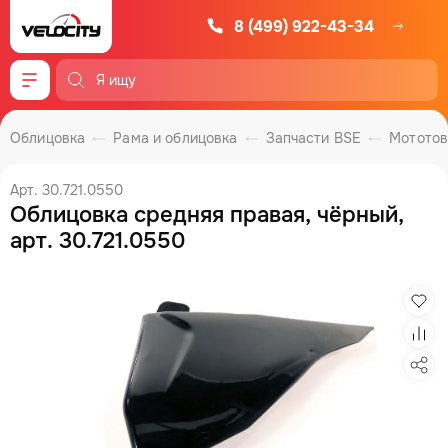
8 (499) 922-43-34
Меню
Облицовка
Рама и облицовка
Запчасти BSE
Мотото
Арт. 30.721.0550
Облицовка средняя правая, чёрный,
арт. 30.721.0550
Изб
Сра
Под