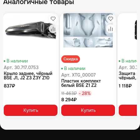
Аналогичные товары
збранное
Избранное
Избранное
равнение
Сравнение
Сравнение
Скидка
В наличии
В налич
Арт. 30.717.0753
Арт. 30.7
В наличии
Крыло заднее, чёрный
Защита р
Арт. XTG_00007
BSE J1, J2 Z3 Z3Y Z10
чёрный, 
Пластик комплект
T8
белый BSE Z1 Z2
837₽
1 118₽
11 463₽
- 28%
8 294₽
Купить
Купить