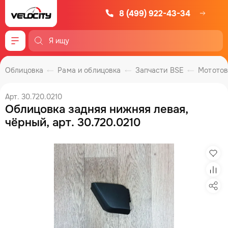
8 (499) 922-43-34
Меню
Облицовка
Рама и облицовка
Запчасти BSE
Мотото
Арт. 30.720.0210
Облицовка задняя нижняя левая,
чёрный, арт. 30.720.0210
Изб
Сра
Под