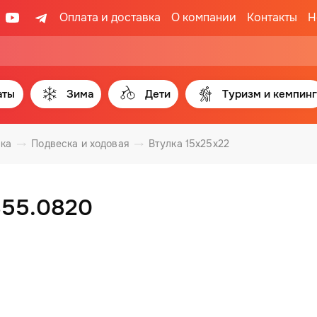
Оплата и доставка
О компании
Контакты
Н
аты
Зима
Дети
Туризм и кемпинг
вка
Подвеска и ходовая
Втулка 15x25x22
855.0820