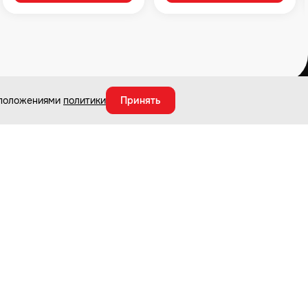
с положениями
политики
Принять
О магазине
Магазины и СЦ
О компании
Ремонт и сервис
Новости и акции
Адреса магазинов
Оптовым покупателям
Карта сайта