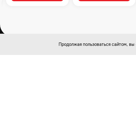
Продолжая пользоваться сайтом, вы 
Связаться с нами
8 (499) 922-43-34
127254, Москва, Огородный проезд, д.6
ПН-ВС / 10.00-20.00
ishop@velocityk.ru
Проблема с полученным заказом? Напишите нам на e-m