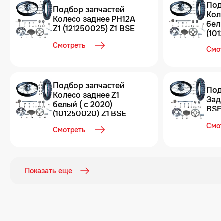
Под
Подбор запчастей
Кол
Колесо заднее PH12A
бел
Z1 (121250025) Z1 BSE
(10
Смотреть
Смо
Подбор запчастей
Под
Колесо заднее Z1
Зад
белый ( c 2020)
BS
(101250020) Z1 BSE
Смо
Смотреть
Показать еще