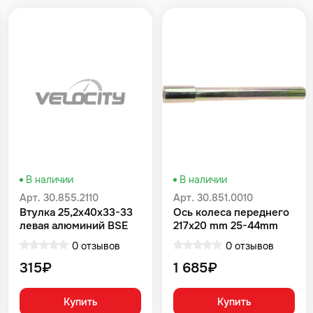
В наличии
В наличии
Арт. 30.855.2110
Арт. 30.851.0010
Втулка 25,2x40x33-33
Ось колеса переднего
левая алюминий BSE
217x20 mm 25-44mm
Z3Y M2 Z7 Z10 RTC
BSE J2S J1, J2 Z10 M2
0 отзывов
0 отзывов
300R
M2Y M4 M8 Z4 Z5 RTC
300 Z6 Z6Y Z7 Z8 Z11
315₽
1 685₽
RTC 300R Z5Y
Купить
Купить