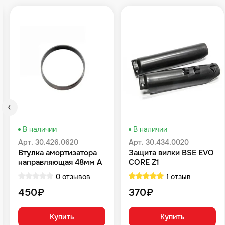
В наличии
В наличии
Арт. 30.426.0620
Арт. 30.434.0020
Втулка амортизатора
Защита вилки BSE EVO
направляющая 48мм A
CORE Z1
48x51x15 ZL BSE Z8
0 отзывов
1 отзыв
RTC 300 M8
450₽
370₽
Купить
Купить