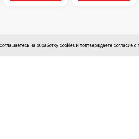
соглашаетесь на обработку cookies и подтверждаете согласие 
Каталог товаров
Покупателям
Мототехника
Оплата и доставка
Велосипеды
Бонусная программа
Самокаты
Специальные условия
для прокатов и школ
Для детей
Статьи
Подбор запчастей
Фотообзоры
Видеообзоры
ail
Отзывы