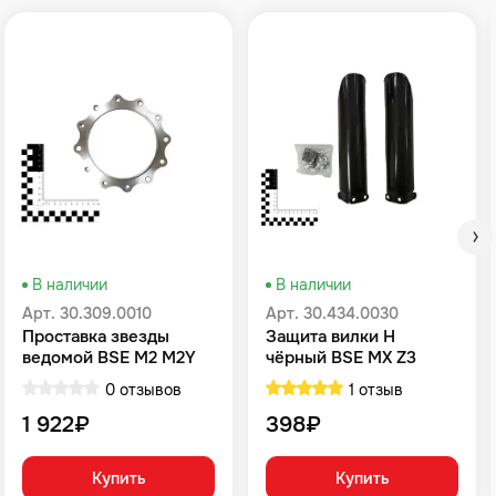
В наличии
В наличии
Арт. 30.309.0010
Арт. 30.434.0030
Проставка звезды
Защита вилки H
ведомой BSE M2 M2Y
чёрный BSE MX Z3
M4 M8 RTC 300 Z8
0 отзывов
1 отзыв
1 922₽
398₽
Купить
Купить