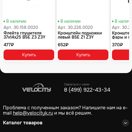
В наличии
В наличии
В налич
Арт. 30.158.0020
Арт. 30.226.0020
Арт. 30.2
Флейта глушителя
Кронштейн подножки
Кронштей
37x14x25 BSE Z3 Z3Y
левый BSE Z1 Z3Y
фары и п
приборов
477₽
652₽
370₽
Купить
Купить
Связаться с нами
8 (499) 922-43-34
Проблема с полученным заказом? Напишите нам на e-
mail
help@velocityk.ru
и мы всё решим.
Каталог товаров