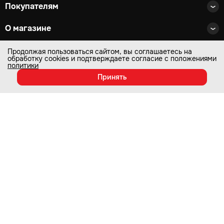
Покупателям
О магазине
Магазины и СЦ
Продолжая пользоваться сайтом, вы соглашаетесь на
обработку cookies и подтверждаете согласие с положениями
политики
Принять
Подписаться на акции,
скидки и новости
Подписаться
Согласен на