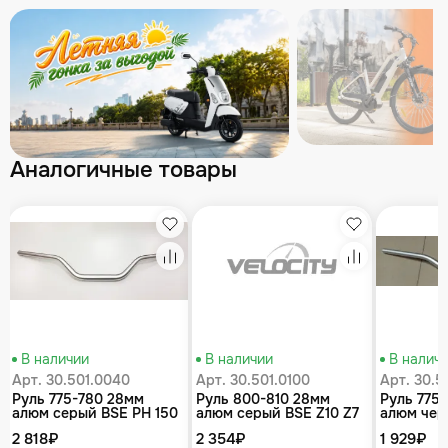
Аналогичные товары
збранное
Избранное
Избранное
равнение
Сравнение
Сравнение
В наличии
В наличии
В налич
Арт. 30.501.0040
Арт. 30.501.0100
Арт. 30.5
Руль 775-780 28мм
Руль 800-810 28мм
Руль 775
алюм серый BSE PH 150
алюм серый BSE Z10 Z7
алюм чер
J1, J2 Z3 Z3Y
125 Z1 J1,
2 818₽
2 354₽
1 929₽