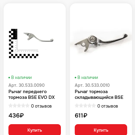
В наличии
В наличии
Арт. 30.533.0090
Арт. 30.533.0010
Рычаг переднего
Рычаг тормоза
тормоза BSE EVO DX
складывающийся BSE
PH 125 PH 125 Z1 Z2 J1,
EX J2S J1, J2 Z3 Z3Y
0 отзывов
0 отзывов
J2 Z4 Z5 Z6 Z6Y MX Z5Y
436₽
611₽
Купить
Купить