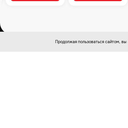
Продолжая пользоваться сайтом, вы 
Связаться с нами
8 (499) 922-43-34
127254, Москва, Огородный проезд, д.6
ПН-ВС / 10.00-20.00
ishop@velocityk.ru
Проблема с полученным заказом? Напишите нам на e-m