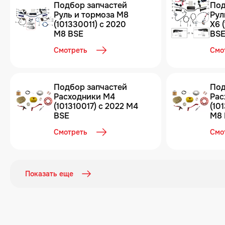
Подбор запчастей
Под
Руль и тормоза М8
Рул
(101330011) с 2020
X6 
M8 BSE
BS
Смотреть
Смо
Подбор запчастей
Под
Расходники M4
Рас
(101310017) с 2022 M4
(10
BSE
M8 
Смотреть
Смо
Показать еще