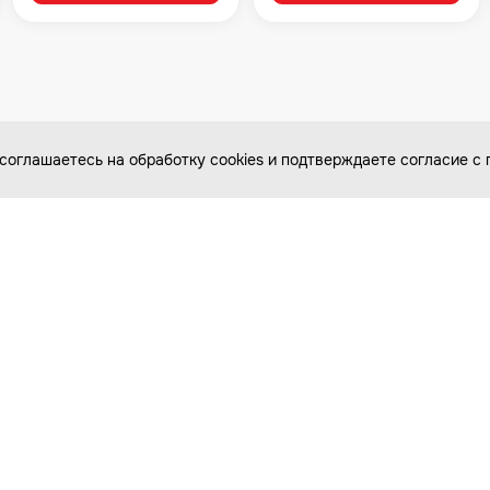
соглашаетесь на обработку cookies и подтверждаете согласие 
Каталог товаров
Покупателям
Мототехника
Оплата и доставка
Велосипеды
Бонусная программа
Самокаты
Специальные условия
для прокатов и школ
Для детей
Статьи
Подбор запчастей
Фотообзоры
Видеообзоры
ail
Отзывы