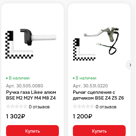
В наличии
В наличии
Арт. 30.505.0080
Арт. 30.531.0220
Ручка газа Likee алюм
Рычаг сцепления с
BSE M2 M2Y M4 M8 Z4
датчиком BSE Z4 Z5 Z6
Z5 RTC 300 Z6 Z6Y Z7
Z6Y Z7
0 отзывов
0 отзывов
Z8 Z11 RTC 300R Z5Y
1 302₽
1 200₽
Купить
Купить