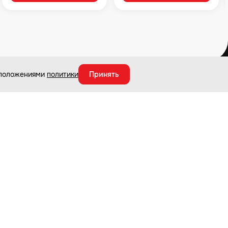
с положениями
политики
Принять
О магазине
Магазины и СЦ
О компании
Ремонт и сервис
Новости и акции
Адреса магазинов
Оптовым покупателям
Карта сайта