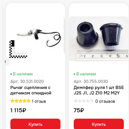
В наличии
В наличии
Арт. 30.531.0020
Арт. 30.755.0030
Рычаг сцепления с
Демпфер руля 1 шт BSE
датчиком откидной
J2S J1, J2 Z10 M2 M2Y
BSE Z1 J1, J2 Z3
M4 M8 Z4 Z5 RTC 300
1 отзыв
0 отзывов
Z6 Z6Y Z7 Z8 Z11 Z5Y
RTC 300R
1 115₽
75₽
Купить
Купить