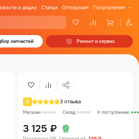
овости и акции
Статьи
Оптовикам
Покупателям
бор запчастей
Ремонт и сервис
Избранное
Сравнение
Поделиться
5
3 отзыва
Магазин
Склад
К поступлению
3 125 ₽
Рассрочка 0% / Кредит от
139 ₽