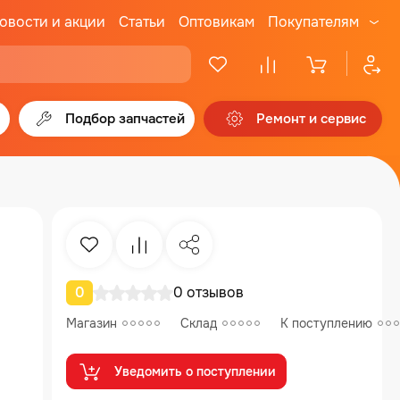
овости и акции
Статьи
Оптовикам
Покупателям
Подбор запчастей
Ремонт и сервис
Избранное
Сравнение
Поделиться
0
0 отзывов
Магазин
Склад
К поступлению
Уведомить о поступлении