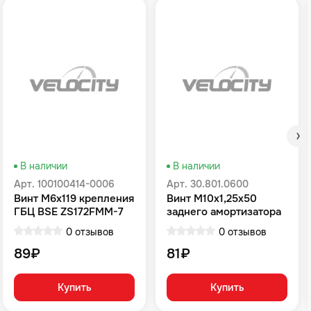
В наличии
В наличии
Арт. 100100414-0006
Арт. 30.801.0600
Винт M6x119 крепления
Винт M10х1,25х50
ГБЦ BSE ZS172FMM-7
заднего амортизатора
(CB250RL)
BSE T8
0 отзывов
0 отзывов
89₽
81₽
Купить
Купить