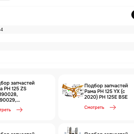
14
бор запчастей
Подбор запчастей
25 ZS
Рама PH 125 YX (c
1190028,
2020) PH 125E BSE
190029,
190030,
Смотреть
треть
190031) с 2021 PH
E BSE