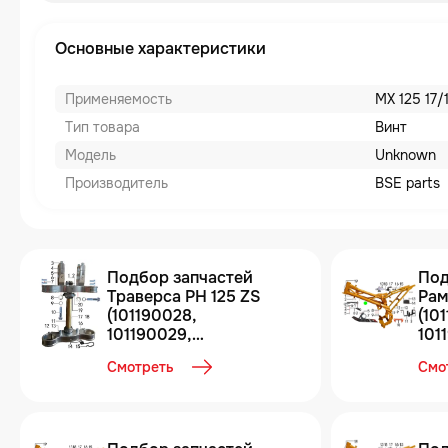
Основные характеристики
Применяемость
MX 125 17/
Тип товара
Винт
Модель
Unknown
Производитель
BSE parts
Подбор запчастей
Под
Траверса PH 125 ZS
Рама PH 1
(101190028,
(10
101190029,
101
101190030,
101
Смотреть
Смо
101190031) с 2021 PH
101
125E BSE
125