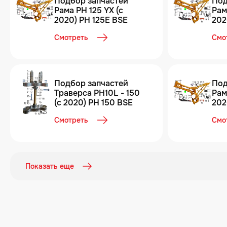
Подбор запчастей
Под
Рама PH 125 YX (c
Рам
2020) PH 125E BSE
202
Смотреть
Смо
Подбор запчастей
Под
Траверса PH10L - 150
Рам
(c 2020) PH 150 BSE
202
Смотреть
Смо
Показать еще