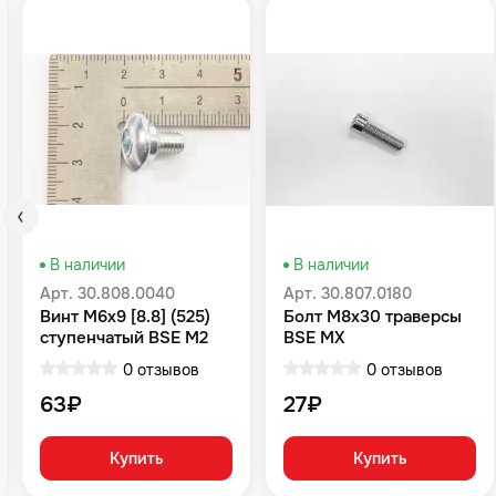
В наличии
В наличии
Арт. 30.808.0040
Арт. 30.807.0180
Винт М6x9 [8.8] (525)
Болт M8x30 траверсы
ступенчатый BSE M2
BSE MX
M2Y M4 M8 Z4 Z5 RTC
0 отзывов
0 отзывов
300 Z6 Z6Y Z7 Z8 Z11
M8 RTC 300R Z5Y
63₽
27₽
Купить
Купить