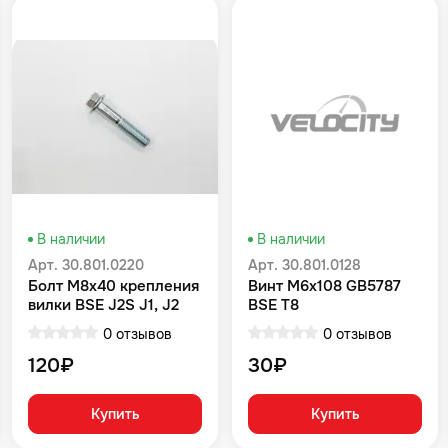
В наличии
В наличии
Арт. 30.801.0220
Арт. 30.801.0128
Болт M8x40 крепления
Винт M6x108 GB5787
вилки BSE J2S J1, J2
BSE T8
Z10 M2 M2Y M4 M8 Z4
0 отзывов
0 отзывов
Z5 RTC 300 Z6 Z6Y Z7
Z8 Z11 Z5Y RTC 300R
120₽
30₽
Купить
Купить