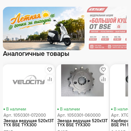
Аналогичные товары
збранное
Избранное
Избранное
равнение
Сравнение
Сравнение
В наличии
В наличии
В налич
Арт. 1050301-072000
Арт. 1050301-060000
Арт. XTG_
Звезда ведущая 520x13T
Звезда ведущая 520x13T
Карбюрат
TYX BSE TYX300
TYX BSE TYX300
BSE PH 12