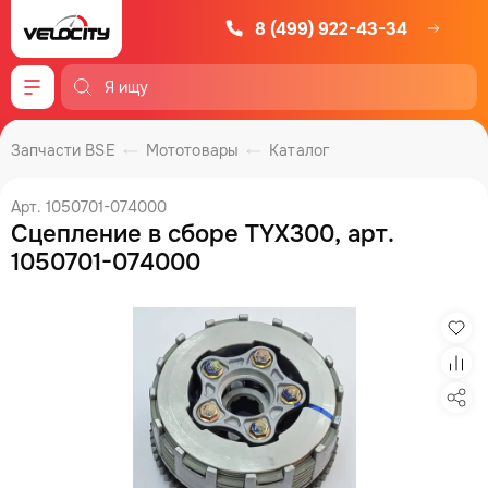
8 (499) 922-43-34
Меню
Запчасти BSE
Мототовары
Каталог
Арт. 1050701-074000
Сцепление в сборе TYX300, арт.
1050701-074000
Изб
Сра
Под