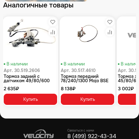
Аналогичные товары
збранное
Избранное
Избранное
равнение
Сравнение
Сравнение
В наличии
В наличии
В налич
Арт. 30.519.2606
Арт. 30.517.4610
Арт. 30.5
Тормоз задний с
Тормоз передний
Тормоз з
датчиком 49/80/600
78/240/1300 Mojo BSE
45/80/60
под стальной маятник,
Z11
2 635₽
8 138₽
3 002₽
sintered BSE Z6 Z5
Купить
Купить
Связаться с нами
8 (499) 922-43-34