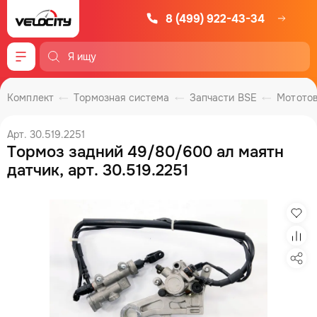
8 (499) 922-43-34
Меню
Комплект
Тормозная система
Запчасти BSE
Мотото
Арт. 30.519.2251
Тормоз задний 49/80/600 ал маятн
датчик, арт. 30.519.2251
Изб
Сра
Под