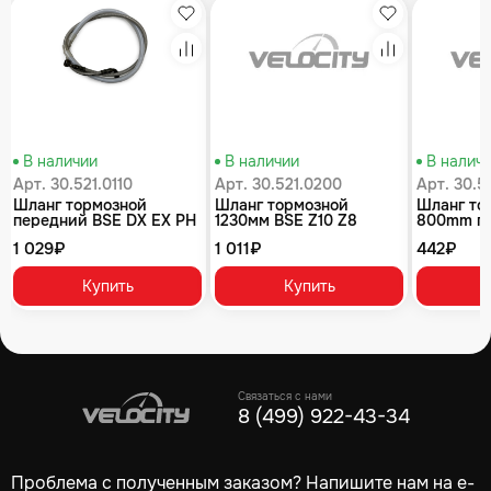
збранное
Избранное
Избранное
равнение
Сравнение
Сравнение
В наличии
В наличии
В налич
Арт. 30.521.0110
Арт. 30.521.0200
Арт. 30.5
Шланг тормозной
Шланг тормозной
Шланг то
передний BSE DX EX PH
1230мм BSE Z10 Z8
800mm п
125 PH 125 Z1 J1, J2LE Z2
KIDS 50
1 029₽
1 011₽
442₽
Купить
Купить
Связаться с нами
8 (499) 922-43-34
Проблема с полученным заказом? Напишите нам на e-