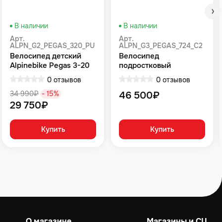
В наличии
В наличии
Арт.
Арт.
ALPN_G2_PEGAS_320_PU
ALPN_G3_PEGAS_724_C2
Велосипед детский
Велосипед
Alpinebike Pegas 3-20
подростковый
фиолетовый космос
Alpinebike Pegas 7-24,
0 отзывов
0 отзывов
один размер, цвет
Оранжевый
34 990₽
- 15%
46 500₽
29 750₽
Купить
Купить
О магазине
Магазины и СЦ