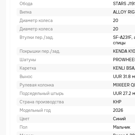
Обода
STARS J19S
Вилка
ALLOY RIG
Диаметр колеса
20
Диаметр колеса
20
Втулки пер./зад.
SF-A231F, 
спицы
Покрышки пер./зад.
KENDA K10
Шатуны
PROWHEEL 
Каретка
KENLI BSA
Вынос
UUR 31.8 м
Рулевая колонка
MIXIEER QL
Подседельный штырь
UUR 27.2 
Страна производства
КНР
Модельный год
2026
Цвет
Синий
Пол
Мальчик