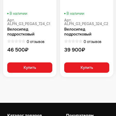
В наличии
В наличии
Арт.
Арт.
ALPN_G3_PEGAS_724_C1
ALPN_G3_PEGAS_324_C2
Велосипед
Велосипед
подростковый
подростковый
Alpinebike Pegas 7-24,
Alpinebike Pegas 3-24,
0 отзывов
0 отзывов
один размер, цвет
один размер, цвет
Зеленый
Фиолетовый
46 500₽
39 900₽
Купить
Купить
Каталог товаров
Покупателям