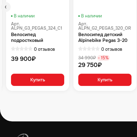
В наличии
В наличии
Арт.
Арт.
ALPN_G3_PEGAS_324_C1
ALPN_G2_PEGAS_320_OR
Велосипед
Велосипед детский
подростковый
Alpinebike Pegas 3-20
Alpinebike Pegas 3-24,
рассветный оранжевый
0 отзывов
0 отзывов
один размер, цвет
Серый
39 900₽
34 990₽
- 15%
29 750₽
Купить
Купить