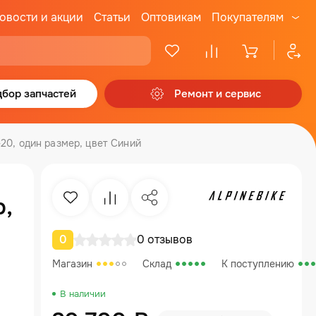
овости и акции
Статьи
Оптовикам
Покупателям
бор запчастей
Ремонт и сервис
-20, один размер, цвет Синий
р,
Избранное
Сравнение
Поделиться
0
0 отзывов
Магазин
Склад
К поступлению
В наличии