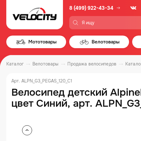
8 (499) 922-43-34
Мототовары
Велотовары
Каталог
Велотовары
Продажа велосипедов
Катало
Арт. ALPN_G3_PEGAS_120_C1
Велосипед детский Alpine
цвет Синий, арт. ALPN_G