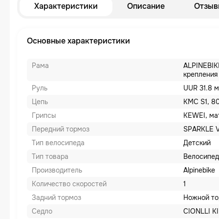
Характеристики
Описание
Отзыв
Основные характеристики
Рама
ALPINEBIK
крепления
Руль
UUR 31.8 м
Цепь
KMC S1, 80
Грипсы
KEWEI, ма
Передний тормоз
SPARKLE V
Тип велосипеда
Детский
Тип товара
Велосипед
Производитель
Alpinebike
Количество скоростей
1
Задний тормоз
Ножной то
Седло
CIONLLI K