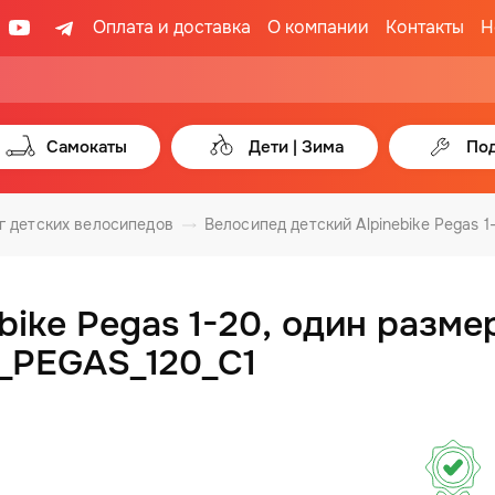
Оплата и доставка
О компании
Контакты
Н
Самокаты
Дети | Зима
Под
г детских велосипедов
Велосипед детский Alpinebike Pegas 1
bike Pegas 1-20, один разме
3_PEGAS_120_C1