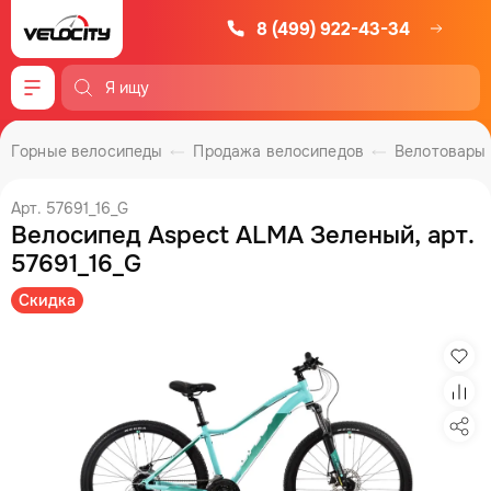
8 (499) 922-43-34
Меню
Горные велосипеды
Продажа велосипедов
Велотовары
Арт. 57691_16_G
Велосипед Aspect ALMA Зеленый, арт.
57691_16_G
Скидка
Изб
Сра
Под