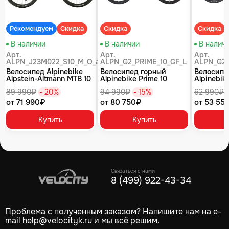
Рекомендуем
Скидка
Скидка
Скидка
В наличии
В наличии
В налич
Арт.
Арт.
Арт.
ALPN_J23M022_S10_M_O_air
ALPN_G2_PRIME_10_GF_L
ALPN_G2_
Велосипед Alpinebike
Велосипед горный
Велосипе
Alpstein-Altmann MTB 10
Alpinebike Prime 10
Alpinebike
air цвет оливковый
туманный зеленый
фиолетов
89 990₽
- 20%
94 990₽
- 15%
62 990₽
от 71 990₽
от 80 750₽
от 53 55
Купить
Купить
Связаться с нами
8 (499) 922-43-34
Проблема с полученным заказом? Напишите нам на e-
mail
help@velocityk.ru
и мы всё решим.