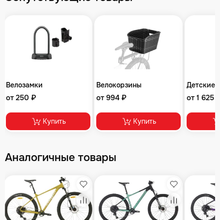
Велозамки
Велокорзины
Детские 
от 250 ₽
от 994 ₽
от 1 625 
Купить
Купить
Аналогичные товары
збранное
Избранное
Избранное
равнение
Сравнение
Сравнение