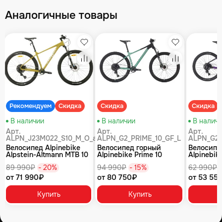
Аналогичные товары
збранное
Избранное
Избранное
равнение
Сравнение
Сравнение
Рекомендуем
Скидка
Скидка
Скидка
В наличии
В наличии
В налич
Арт.
Арт.
Арт.
ALPN_J23M022_S10_M_O_air
ALPN_G2_PRIME_10_GF_L
ALPN_G2_
Велосипед Alpinebike
Велосипед горный
Велосипе
Alpstein-Altmann MTB 10
Alpinebike Prime 10
Alpinebike
air цвет оливковый
туманный зеленый
фиолетов
89 990₽
- 20%
94 990₽
- 15%
62 990₽
от 71 990₽
от 80 750₽
от 53 55
Купить
Купить