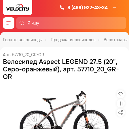
8 (499) 922-43-34
Меню
Горные велосипеды
Продажа велосипедов
Велотовары
Арт. 57710_20_GR-OR
Велосипед Aspect LEGEND 27.5 (20",
Серо-оранжевый), арт. 57710_20_GR-
OR
Изб
Сра
Под