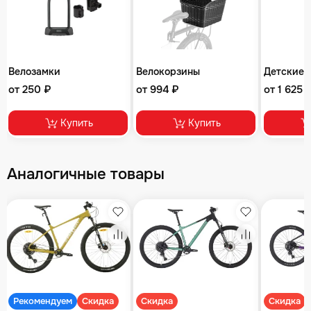
Велозамки
Велокорзины
Детские 
от 250 ₽
от 994 ₽
от 1 625 
Купить
Купить
Аналогичные товары
збранное
Избранное
Избранное
равнение
Сравнение
Сравнение
Рекомендуем
Скидка
Скидка
Скидка