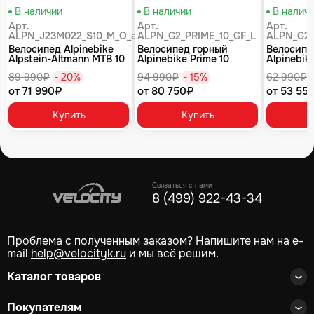
В наличии
В наличии
В налич
Арт.
Арт.
Арт.
ALPN_J23M022_S10_M_O_air
ALPN_G2_PRIME_10_GF_L
ALPN_G2_
Велосипед Alpinebike
Велосипед горный
Велосипе
Alpstein-Altmann MTB 10
Alpinebike Prime 10
Alpinebike
air цвет оливковый
туманный зеленый
фиолетов
89 990₽
- 20%
94 990₽
- 15%
62 990₽
от 71 990₽
от 80 750₽
от 53 55
Купить
Купить
Связаться с нами
8 (499) 922-43-34
Проблема с полученным заказом? Напишите нам на e-
mail
help@velocityk.ru
и мы всё решим.
Каталог товаров
Покупателям