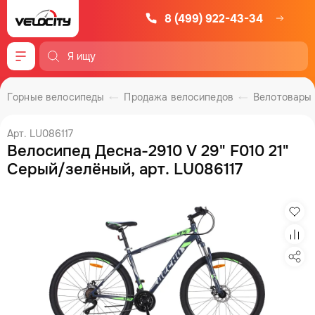
8 (499) 922-43-34
Меню
Горные велосипеды
Продажа велосипедов
Велотовары
Арт. LU086117
Велосипед Десна-2910 V 29" F010 21"
Серый/зелёный, арт. LU086117
Изб
Сра
Под