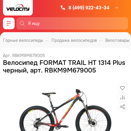
8 (499) 922-43-34
Меню
Горные велосипеды
Продажа велосипедов
Велотовары
Арт. RBKM9M679005
Велосипед FORMAT TRAIL HT 1314 Plus
черный, арт. RBKM9M679005
Изб
Сра
Под