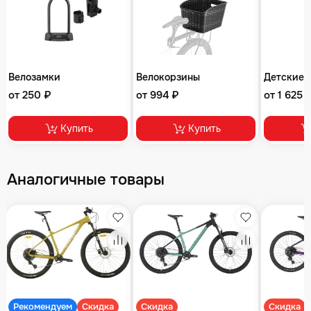
Велозамки
Велокорзины
Детские 
от 250 ₽
от 994 ₽
от 1 625 
Купить
Купить
Аналогичные товары
збранное
Избранное
Избранное
равнение
Сравнение
Сравнение
Рекомендуем
Скидка
Скидка
Скидка