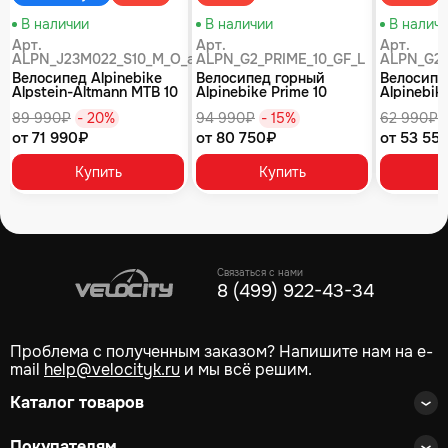
В наличии
В наличии
В налич
Арт.
Арт.
Арт.
ALPN_J23M022_S10_M_O_air
ALPN_G2_PRIME_10_GF_L
ALPN_G2_
Велосипед Alpinebike
Велосипед горный
Велосипе
Alpstein-Altmann MTB 10
Alpinebike Prime 10
Alpinebike
air цвет оливковый
туманный зеленый
фиолетов
89 990₽
- 20%
94 990₽
- 15%
62 990₽
от 71 990₽
от 80 750₽
от 53 55
Купить
Купить
Связаться с нами
8 (499) 922-43-34
Проблема с полученным заказом? Напишите нам на e-
mail
help@velocityk.ru
и мы всё решим.
Каталог товаров
Покупателям