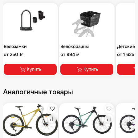
Велозамки
Велокорзины
Детские 
от 250 ₽
от 994 ₽
от 1 625 
Купить
Купить
Аналогичные товары
збранное
Избранное
Избранное
равнение
Сравнение
Сравнение