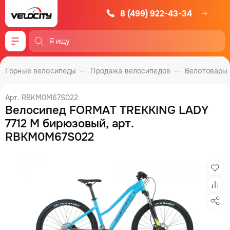
8 (499) 922-43-34
Меню
Горные велосипеды
Продажа велосипедов
Велотовары
Арт. RBKM0M67S022
Велосипед FORMAT TREKKING LADY
7712 M бирюзовый, арт.
RBKM0M67S022
Изб
Сра
Под