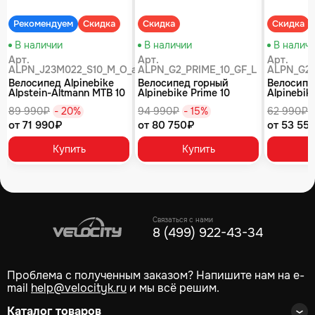
Рекомендуем
Скидка
Скидка
Скидка
В наличии
В наличии
В налич
Арт.
Арт.
Арт.
ALPN_J23M022_S10_M_O_air
ALPN_G2_PRIME_10_GF_L
ALPN_G2_
Велосипед Alpinebike
Велосипед горный
Велосипе
Alpstein-Altmann MTB 10
Alpinebike Prime 10
Alpinebike
air цвет оливковый
туманный зеленый
фиолетов
89 990₽
- 20%
94 990₽
- 15%
62 990₽
от 71 990₽
от 80 750₽
от 53 55
Купить
Купить
Связаться с нами
8 (499) 922-43-34
Проблема с полученным заказом? Напишите нам на e-
mail
help@velocityk.ru
и мы всё решим.
Каталог товаров