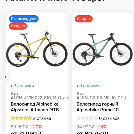
Рекомендуем
Скидка
Скидка
В наличии
В наличии
Арт.
Арт.
ALPN_J23M022_S10_M_O_air
ALPN_G2_PRIME_10_GF_L
Велосипед Alpinebike
Велосипед горный
Alpstein-Altmann MTB
Alpinebike Prime 10
10 air цвет оливковый
туманный зеленый
2 отзыва
0 отзывов
89 990₽
- 20%
94 990₽
- 15%
от 71 990₽
от 80 750₽