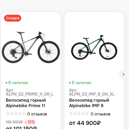
Скидка
В наличии
В наличии
Арт.
Арт.
ALPN_G2_PRIME_11_GR_L
ALPN_G3_IMP_8_GN_XL
Велосипед горный
Велосипед горный
Alpinebike Prime 11
Alpinebike IMP 8
громовой серый
Зеленый
0 отзывов
0 отзывов
118 990₽
- 15%
от 44 900₽
от 101 150₽