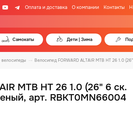
Оплата и доставка
О компании
Контакты
Н
Самокаты
Дети | Зима
Под
 велосипеды
Велосипед FORWARD ALTAIR MTB HT 26 1.0 (26" 
 MTB HT 26 1.0 (26" 6 ск.
еленый, арт. RBKT0MN66004