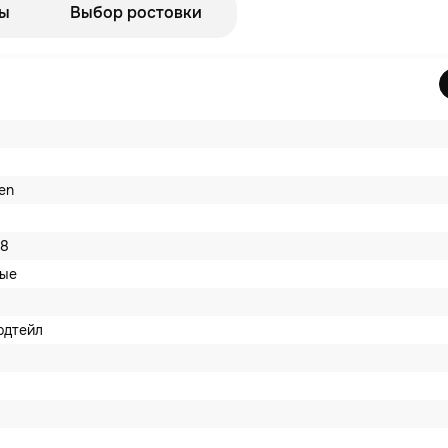
ы
Выбор ростовки
en
8
вые
рдтейл