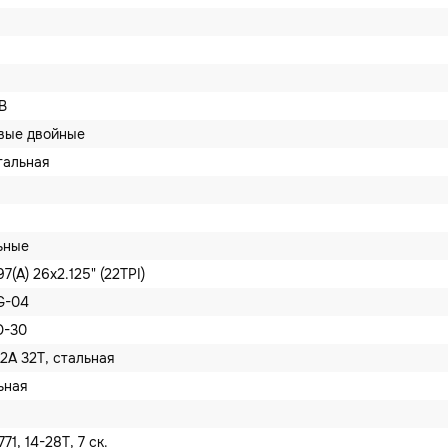
B
вые двойные
тальная
льные
7(A) 26x2.125" (22TPI)
G-04
D-30
112A 32T, стальная
льная
771, 14-28T, 7 ск.