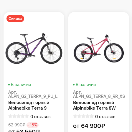
Скидка
В наличии
В наличии
Арт.
Арт.
ALPN_G2_TERRA_9_PU_L
ALPN_G3_TERRA_8_RR_XS
Велосипед горный
Велосипед горный
Alpinebike Terra 9
Alpinebike Terra 8W
фиолетовый космос
Красный
0 отзывов
0 отзывов
62 990₽
- 15%
от 64 900₽
от 53 550₽