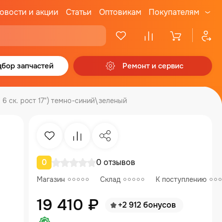
овости и акции
Статьи
Оптовикам
Покупателям
бор запчастей
Ремонт и сервис
6 ск. рост 17") темно-синий\зеленый
Избранное
Сравнение
Поделиться
0
0 отзывов
Магазин
Склад
К поступлению
19 410 ₽
+2 912 бонусов