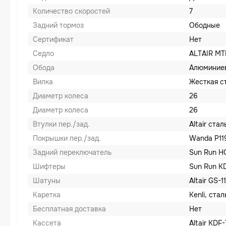
Количество скоростей
7
Задний тормоз
Ободные
Сертификат
Нет
Седло
ALTAIR MT
Обода
Алюминие
Вилка
Жесткая с
Диаметр колеса
26
Диаметр колеса
26
Втулки пер./зад.
Altair ста
Покрышки пер./зад.
Wanda P119
Задний переключатель
Sun Run H
Шифтеры
Sun Run K
Шатуны
Altair GS-
Каретка
Kenli, ста
Бесплатная доставка
Нет
Кассета
Altair KDF-