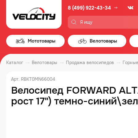
8 (499) 922-43-34
Мототовары
Велотовары
Каталог
Велотовары
Продажа велосипедов
Горные
Арт. RBKT0MN66004
Велосипед FORWARD ALTAIR
рост 17") темно-синий\з