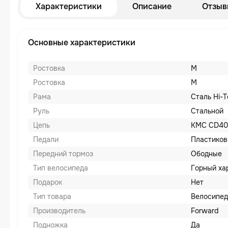
Характеристики
Описание
Отзыв
Основные характеристики
Ростовка
M
Ростовка
M
Рама
Сталь Hi-T
Руль
Стальной
Цепь
KMC CD40
Педали
Пластико
Передний тормоз
Ободные
Тип велосипеда
Горный ха
Подарок
Нет
Тип товара
Велосипед
Производитель
Forward
Подножка
Да