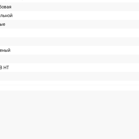
ьбовая
альной
вые
леный
B HT