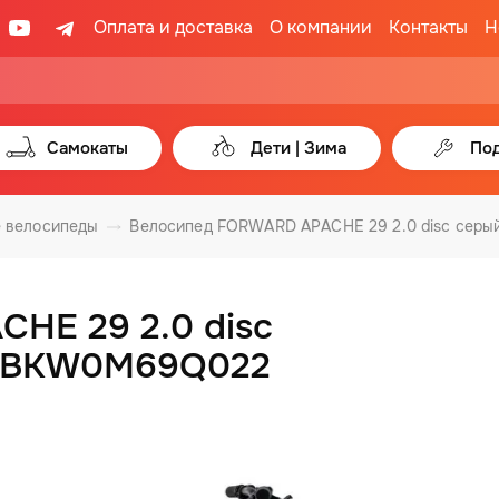
Оплата и доставка
О компании
Контакты
Н
Самокаты
Дети | Зима
Под
 велосипеды
Велосипед FORWARD APACHE 29 2.0 disc серый
HE 29 2.0 disc
. RBKW0M69Q022