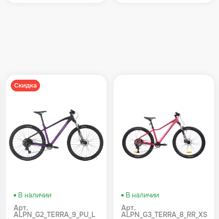
Скидка
В наличии
В наличии
Арт.
Арт.
ALPN_G2_TERRA_9_PU_L
ALPN_G3_TERRA_8_RR_XS