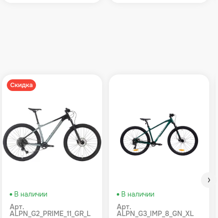
Скидка
В наличии
В наличии
Арт.
Арт.
ALPN_G2_PRIME_11_GR_L
ALPN_G3_IMP_8_GN_XL