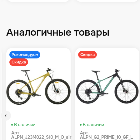
Аналогичные товары
Рекомендуем
Скидка
Скидка
В наличии
В наличии
Арт.
Арт.
ALPN_J23M022_S10_M_O_air
ALPN_G2_PRIME_10_GF_L