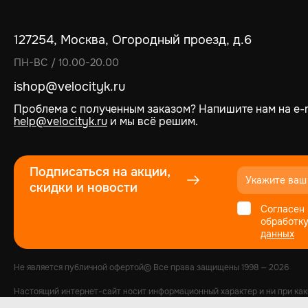
127254, Москва, Огородный проезд, д.6
ПН-ВС / 10.00-20.00
ishop@velocityk.ru
Проблема с полученным заказом? Напишите нам на e-m
help@velocityk.ru
и мы всё решим.
Подписаться на акции,
скидки и новости
Согласен 
обработк
данных
Не является публичной офертой
© Все права защищены
1998
— 2026
Настоящий интернет-сайт носит информационный характер и ни при как
характеристиках товаров, указанных на сайте, может быть изменена в 