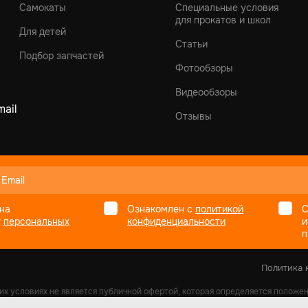
Самокаты
Специальные условия
для прокатов и школ
Для детей
Статьи
Подбор запчастей
Фотообзоры
Видеообзоры
ail
Отзывы
на
Ознакомлен с
политикой
С
у
персональных
конфиденциальности
и
п
Политика 
их условиях не является публичной офертой, которая определяется положе
одностороннем порядке и носит информационный характер. Изображения тов