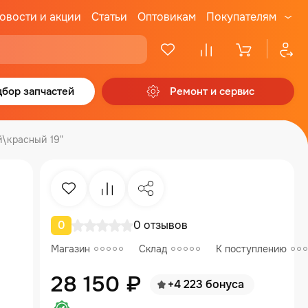
овости и акции
Статьи
Оптовикам
Покупателям
бор запчастей
Ремонт и сервис
\красный 19"
Избранное
Сравнение
Поделиться
0
0 отзывов
Магазин
Склад
К поступлению
28 150 ₽
+4 223 бонуса