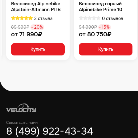
Велосипед Alpinebike
Велосипед горный
Alpstein-Altmann MTB
Alpinebike Prime 10
10 air цвет оливковый
туманный зеленый
2 отзыва
0 отзывов
89 990₽
- 20%
94 990₽
- 15%
от 71 990₽
от 80 750₽
Купить
Купить
Связаться с нами
8 (499) 922-43-34