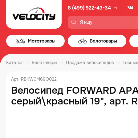
8 (499) 922-43-34
Мототовары
Велотовары
Каталог
Велотовары
Продажа велосипедов
Горные
Арт. RBKW0M69Q022
Велосипед FORWARD APAC
серый\красный 19", арт