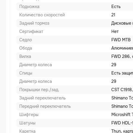
Подножка
Есть
Количество скоростей
21
Задний тормоз
Дисковые 
Сертификат
Нет
Седло
FWD MTB
Обода
Алюминие
Вилка
FWD 286, 
Диаметр колеса
29
Спицы
Есть защи
Диаметр колеса
29
Покрышки пер./зад.
CST C1918, 
Задний переключатель
Shimano T
Передний переключатель
Shimano T
Шифтеры
Microshift
Шатуны
FWD HDL-S
Каретка
Thun, кар