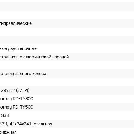
гидравлические
вые двустеночные
стальная, с алюминиевой короной
та спиц заднего колеса
29x2.1" (27TPI)
ourney RD-TY300
ourney FD-TY500
 TS38
311, 42x34x24T, стальная
триджная