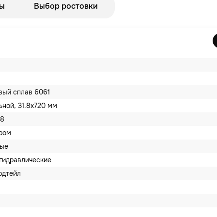
ы
Выбор ростовки
ый сплав 6061
ьной, 31.8х720 мм
8
ром
вые
гидравлические
рдтейл