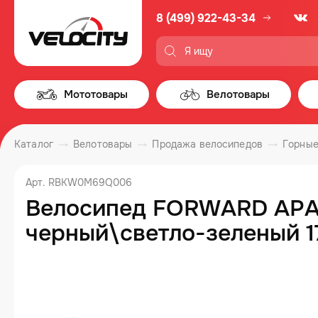
8 (499) 922-43-34
Мототовары
Велотовары
Каталог
Велотовары
Продажа велосипедов
Горные
Арт. RBKW0M69Q006
Велосипед FORWARD APAC
черный\светло-зеленый 