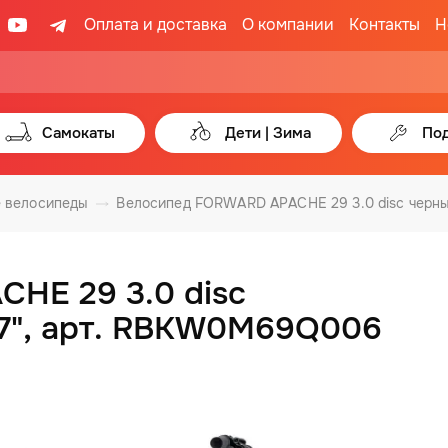
Оплата и доставка
О компании
Контакты
Н
Самокаты
Дети | Зима
Под
 велосипеды
Велосипед FORWARD APACHE 29 3.0 disc черны
HE 29 3.0 disc
17", арт. RBKW0M69Q006