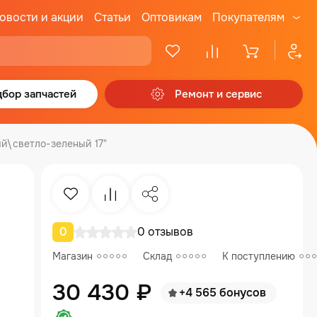
овости и акции
Статьи
Оптовикам
Покупателям
бор запчастей
Ремонт и сервис
й\светло-зеленый 17"
Избранное
Сравнение
Поделиться
0
0 отзывов
Магазин
Склад
К поступлению
30 430 ₽
+4 565 бонусов