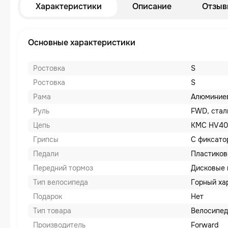
Характеристики
Описание
Отзыв
Основные характеристики
Ростовка
S
Ростовка
S
Рама
Алюминиев
Руль
FWD, стал
Цепь
KMC HV40
Грипсы
С фиксато
Педали
Пластико
Передний тормоз
Дисковые 
Тип велосипеда
Горный ха
Подарок
Нет
Тип товара
Велосипед
Производитель
Forward