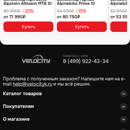
Alpstein-Altmann MTB 10
Alpinebike Prime 10
Alpinebike
air цвет оливковый
туманный зеленый
фиолетов
89 990₽
- 20%
94 990₽
- 15%
62 990₽
от 71 990₽
от 80 750₽
от 53 55
Купить
Купить
Связаться с нами
8 (499) 922-43-34
Проблема с полученным заказом? Напишите нам на e-
mail
help@velocityk.ru
и мы всё решим.
Каталог товаров
Покупателям
О магазине