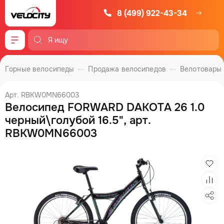
8 (499) 922-43-34
Меню
Горные велосипеды
Продажа велосипедов
Велотовары
Арт. RBKW0MN66003
Велосипед FORWARD DAKOTA 26 1.0
черный\голубой 16.5", арт.
RBKW0MN66003
Изб
Сра
Под