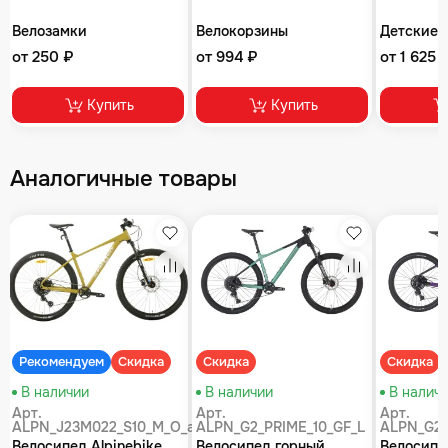
Велозамки
Велокорзины
Детские 
от 250 ₽
от 994 ₽
от 1 625 
Купить
Купить
Аналогичные товары
збранное
Избранное
Избранное
равнение
Сравнение
Сравнение
Рекомендуем
Скидка
Скидка
Скидка
В наличии
В наличии
В налич
Арт.
Арт.
Арт.
ALPN_J23M022_S10_M_O_air
ALPN_G2_PRIME_10_GF_L
ALPN_G2_
Велосипед Alpinebike
Велосипед горный
Велосипе