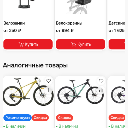
Велозамки
Велокорзины
Детские 
от 250 ₽
от 994 ₽
от 1 625 
Купить
Купить
Аналогичные товары
збранное
Избранное
Избранное
равнение
Сравнение
Сравнение
Рекомендуем
Скидка
Скидка
Скидка
В наличии
В наличии
В налич