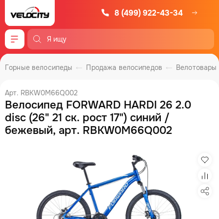
8 (499) 922-43-34
Меню
Горные велосипеды
Продажа велосипедов
Велотовары
Арт. RBKW0M66Q002
Велосипед FORWARD HARDI 26 2.0
disc (26" 21 ск. рост 17") синий /
бежевый, арт. RBKW0M66Q002
Изб
Сра
Под