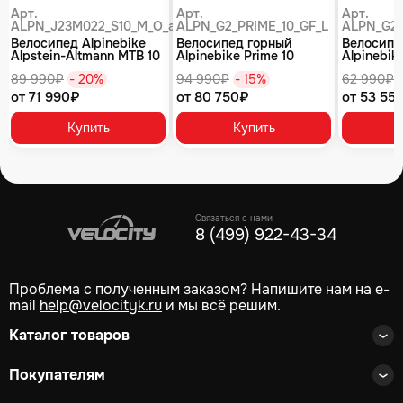
Арт.
Арт.
Арт.
ALPN_J23M022_S10_M_O_air
ALPN_G2_PRIME_10_GF_L
ALPN_G2_
Велосипед Alpinebike
Велосипед горный
Велосипе
Alpstein-Altmann MTB 10
Alpinebike Prime 10
Alpinebike
air цвет оливковый
туманный зеленый
фиолетов
89 990₽
- 20%
94 990₽
- 15%
62 990₽
от 71 990₽
от 80 750₽
от 53 55
Купить
Купить
Связаться с нами
8 (499) 922-43-34
Проблема с полученным заказом? Напишите нам на e-
mail
help@velocityk.ru
и мы всё решим.
Каталог товаров
Покупателям