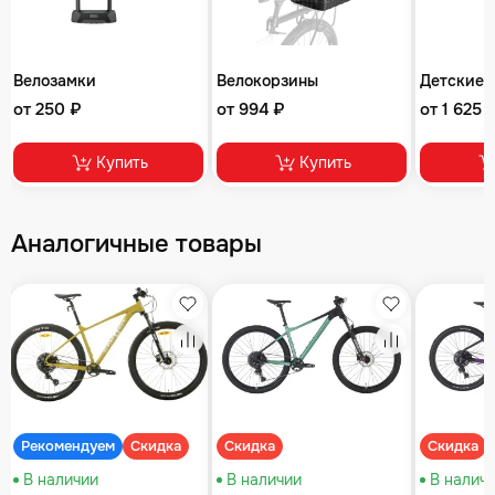
Велозамки
Велокорзины
Детские 
от 250 ₽
от 994 ₽
от 1 625 
Купить
Купить
Аналогичные товары
збранное
Избранное
Избранное
равнение
Сравнение
Сравнение
Рекомендуем
Скидка
Скидка
Скидка
В наличии
В наличии
В налич