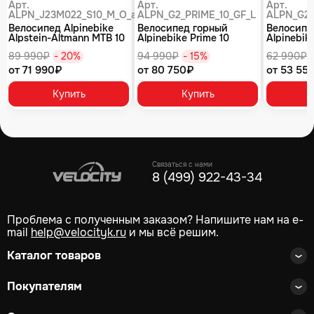
Арт.
Арт.
Арт.
ALPN_J23M022_S10_M_O_air
ALPN_G2_PRIME_10_GF_L
ALPN_G2_
Велосипед Alpinebike
Велосипед горный
Велосипе
Alpstein-Altmann MTB 10
Alpinebike Prime 10
Alpinebike
air цвет оливковый
туманный зеленый
фиолетов
89 990₽
- 20%
94 990₽
- 15%
62 990₽
от 71 990₽
от 80 750₽
от 53 55
Купить
Купить
Связаться с нами
8 (499) 922-43-34
Проблема с полученным заказом? Напишите нам на e-
mail
help@velocityk.ru
и мы всё решим.
Каталог товаров
Покупателям