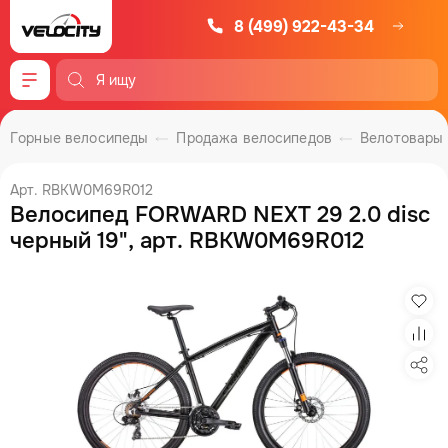
8 (499) 922-43-34
Меню
Горные велосипеды
Продажа велосипедов
Велотовары
Арт. RBKW0M69R012
Велосипед FORWARD NEXT 29 2.0 disc
черный 19", арт. RBKW0M69R012
Изб
Сра
Под