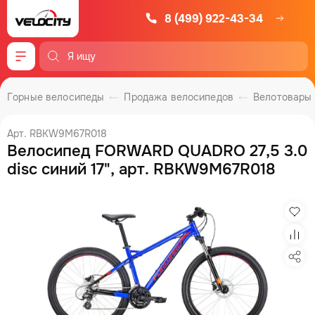
8 (499) 922-43-34
Меню
Горные велосипеды
Продажа велосипедов
Велотовары
Арт. RBKW9M67R018
Велосипед FORWARD QUADRO 27,5 3.0
disc синий 17", арт. RBKW9M67R018
Изб
Сра
Под