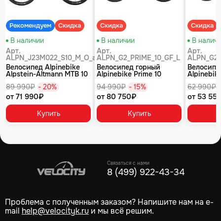
Рекомендуем
Скидка
Скидка
Скидка
В наличии
В наличии
В налич
Арт.
Арт.
Арт.
ALPN_J23M022_S10_M_O_air
ALPN_G2_PRIME_10_GF_L
ALPN_G2_
Велосипед Alpinebike
Велосипед горный
Велосипе
Alpstein-Altmann MTB 10
Alpinebike Prime 10
Alpinebike
air цвет оливковый
туманный зеленый
фиолетов
89 990₽
- 20%
94 990₽
- 15%
62 990₽
от 71 990₽
от 80 750₽
от 53 55
Купить
Купить
Связаться с нами
8 (499) 922-43-34
Проблема с полученным заказом? Напишите нам на e-
mail
help@velocityk.ru
и мы всё решим.