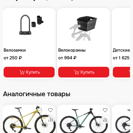
Велозамки
Велокорзины
Детские 
от 250 ₽
от 994 ₽
от 1 625 
Купить
Купить
Аналогичные товары
збранное
Избранное
Избранное
равнение
Сравнение
Сравнение