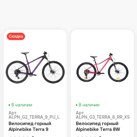
Скидка
В наличии
В наличии
Арт.
Арт.
ALPN_G2_TERRA_9_PU_L
ALPN_G3_TERRA_8_RR_XS
Велосипед горный
Велосипед горный
Alpinebike Terra 9
Alpinebike Terra 8W
фиолетовый космос
Красный