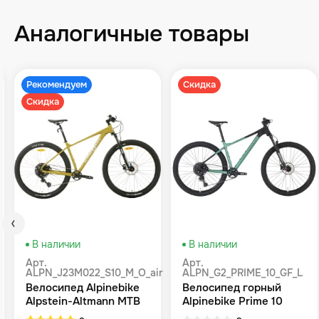
Аналогичные товары
Рекомендуем
Скидка
Скидка
В наличии
В наличии
Арт.
Арт.
ALPN_J23M022_S10_M_O_air
ALPN_G2_PRIME_10_GF_L
Велосипед Alpinebike
Велосипед горный
Alpstein-Altmann MTB
Alpinebike Prime 10
10 air цвет оливковый
туманный зеленый