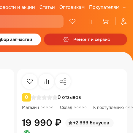
овости и акции
Статьи
Оптовикам
Покупателям
бор запчастей
Ремонт и сервис
Избранное
Сравнение
Поделиться
0
0 отзывов
Магазин
Склад
К поступлению
19 990 ₽
+2 999 бонусов