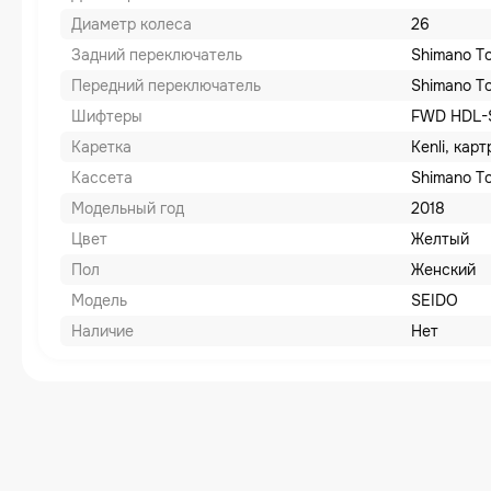
Диаметр колеса
26
Задний переключатель
Shimano T
Передний переключатель
Shimano T
Шифтеры
FWD HDL-S
Каретка
Kenli, кар
Кассета
Shimano To
Модельный год
2018
Цвет
Желтый
Пол
Женский
Модель
SEIDO
Наличие
Нет