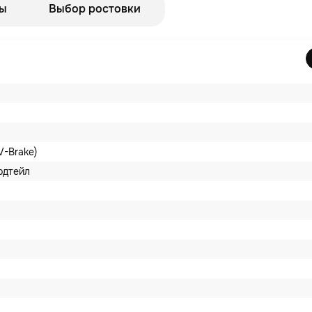
ы
Выбор ростовки
V-Brake)
рдтейл