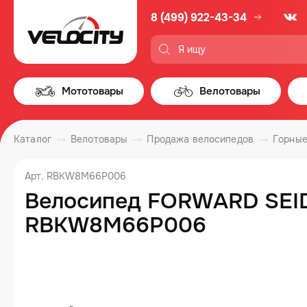
8 (499) 922-43-34
Мототовары
Велотовары
Каталог
Велотовары
Продажа велосипедов
Горные
Арт. RBKW8M66P006
Велосипед FORWARD SEIDO
RBKW8M66P006