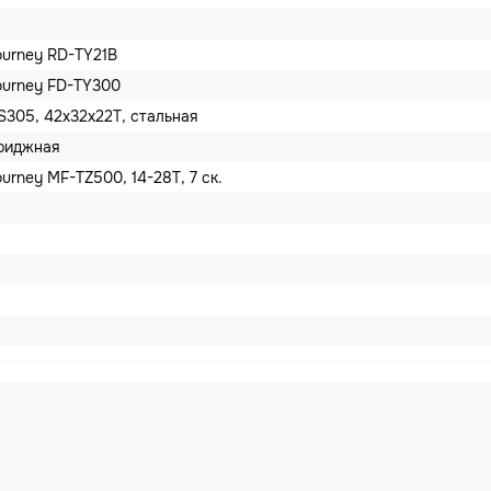
ourney RD-TY21B
ourney FD-TY300
305, 42x32x22T, стальная
триджная
urney MF-TZ500, 14-28T, 7 ск.