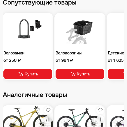
Сопутствующие товары
Велозамки
Велокорзины
Детские 
от 250 ₽
от 994 ₽
от 1 625 
Купить
Купить
Аналогичные товары
збранное
Избранное
Избранное
равнение
Сравнение
Сравнение