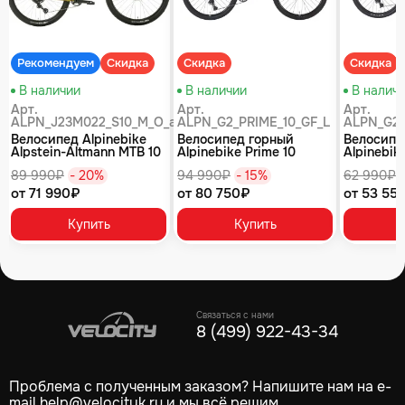
Рекомендуем
Скидка
Скидка
Скидка
В наличии
В наличии
В налич
Арт.
Арт.
Арт.
ALPN_J23M022_S10_M_O_air
ALPN_G2_PRIME_10_GF_L
ALPN_G2_
Велосипед Alpinebike
Велосипед горный
Велосипе
Alpstein-Altmann MTB 10
Alpinebike Prime 10
Alpinebike
air цвет оливковый
туманный зеленый
фиолетов
89 990₽
- 20%
94 990₽
- 15%
62 990₽
от 71 990₽
от 80 750₽
от 53 55
Купить
Купить
Связаться с нами
8 (499) 922-43-34
Проблема с полученным заказом? Напишите нам на e-
mail
help@velocityk.ru
и мы всё решим.