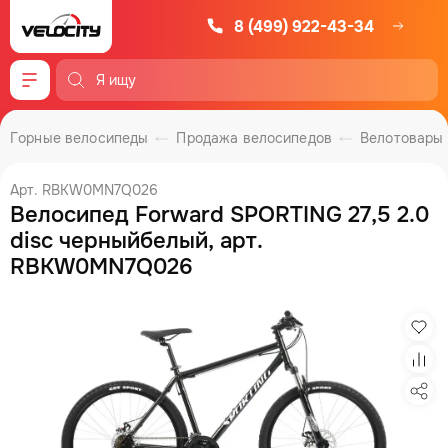
8 (499) 922-43-34
Меню
Горные велосипеды
Продажа велосипедов
Велотовары
Арт. RBKW0MN7Q026
Велосипед Forward SPORTING 27,5 2.0
disc черныйбелый, арт.
RBKW0MN7Q026
Изб
Сра
Под