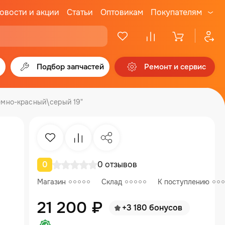
овости и акции
Статьи
Оптовикам
Покупателям
Подбор запчастей
Ремонт и сервис
емно-красный\серый 19"
Избранное
Сравнение
Поделиться
0
0 отзывов
Магазин
Склад
К поступлению
21 200 ₽
+3 180 бонусов