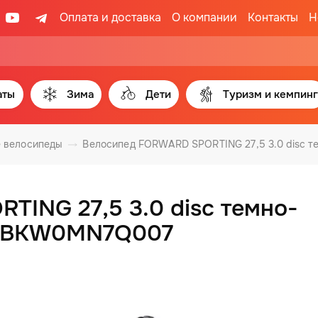
Оплата и доставка
О компании
Контакты
Н
аты
Зима
Дети
Туризм и кемпинг
 велосипеды
Велосипед FORWARD SPORTING 27,5 3.0 disc т
ING 27,5 3.0 disc темно-
. RBKW0MN7Q007