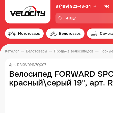
8 (499) 922-43-34
Мототовары
Велотовары
Самок
Каталог
Велотовары
Продажа велосипедов
Горные
Арт. RBKW0MN7Q007
Велосипед FORWARD SPORT
красный\серый 19", арт