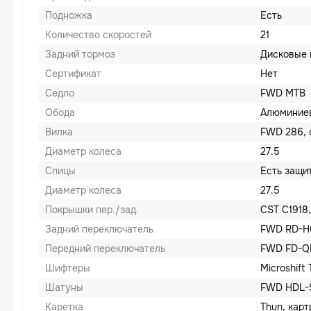
Подножка
Есть
Количество скоростей
21
Задний тормоз
Дисковые 
Сертификат
Нет
Седло
FWD MTB
Обода
Алюминие
Вилка
FWD 286, 
Диаметр колеса
27.5
Спицы
Есть защи
Диаметр колеса
27.5
Покрышки пер./зад.
CST C1918, 
Задний переключатель
FWD RD-H
Передний переключатель
FWD FD-Q
Шифтеры
Microshift
Шатуны
FWD HDL-S
Каретка
Thun, кар