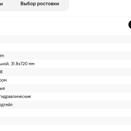
ы
Выбор ростовки
en
ьной, 31.8х720 мм
8
ром
вые
гидравлические
рдтейл