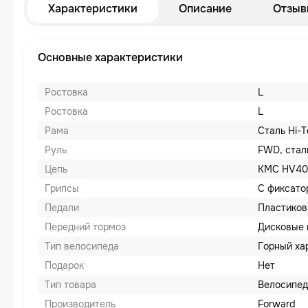
Характеристики
Описание
Отзыв
Основные характеристики
Ростовка
L
Ростовка
L
Рама
Сталь Hi-T
Руль
FWD, стал
Цепь
KMC HV40
Грипсы
С фиксато
Педали
Пластико
Передний тормоз
Дисковые 
Тип велосипеда
Горный ха
Подарок
Нет
Тип товара
Велосипед
Производитель
Forward