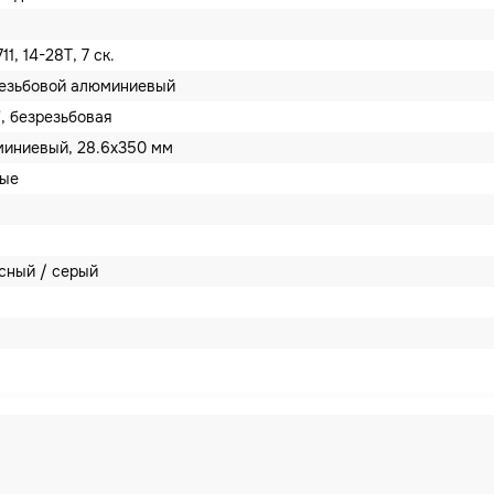
1, 14-28T, 7 ск.
езьбовой алюминиевый
8", безрезьбовая
иниевый, 28.6x350 мм
вые
сный / серый