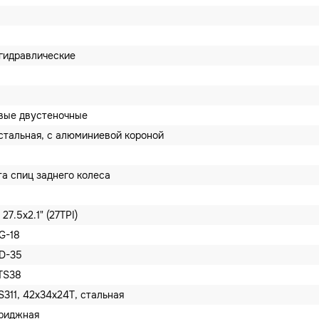
гидравлические
вые двустеночные
стальная, с алюминиевой короной
та спиц заднего колеса
27.5x2.1" (27TPI)
G-18
D-35
 TS38
311, 42x34x24T, стальная
триджная