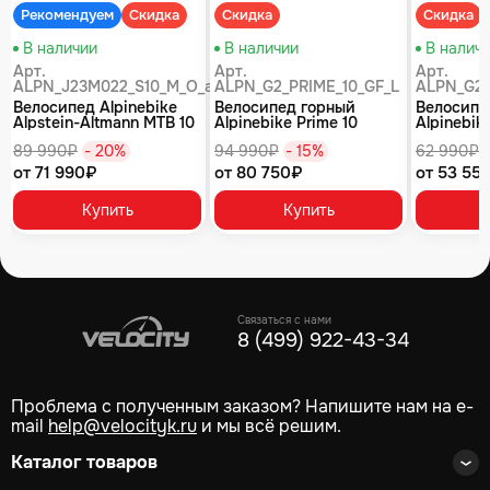
Рекомендуем
Скидка
Скидка
Скидка
В наличии
В наличии
В налич
Арт.
Арт.
Арт.
ALPN_J23M022_S10_M_O_air
ALPN_G2_PRIME_10_GF_L
ALPN_G2_
Велосипед Alpinebike
Велосипед горный
Велосипе
Alpstein-Altmann MTB 10
Alpinebike Prime 10
Alpinebike
air цвет оливковый
туманный зеленый
фиолетов
89 990₽
- 20%
94 990₽
- 15%
62 990₽
от 71 990₽
от 80 750₽
от 53 55
Купить
Купить
Связаться с нами
8 (499) 922-43-34
Проблема с полученным заказом? Напишите нам на e-
mail
help@velocityk.ru
и мы всё решим.
Каталог товаров