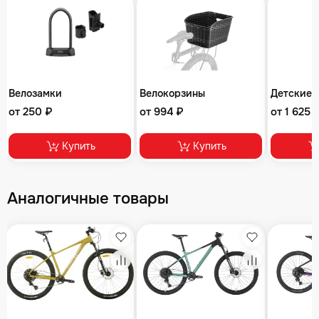
Велозамки
Велокорзины
Детские 
от 250 ₽
от 994 ₽
от 1 625 
Купить
Купить
Аналогичные товары
збранное
Избранное
Избранное
равнение
Сравнение
Сравнение