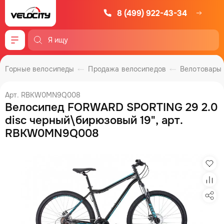
8 (499) 922-43-34
Меню
Горные велосипеды
Продажа велосипедов
Велотовары
Арт. RBKW0MN9Q008
Велосипед FORWARD SPORTING 29 2.0
disc черный\бирюзовый 19", арт.
RBKW0MN9Q008
Изб
Сра
Под